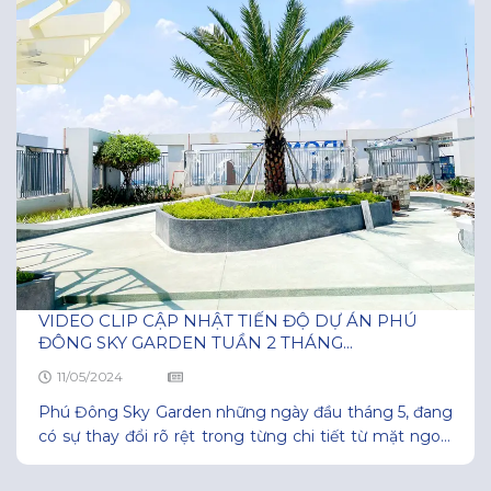
VIDEO CLIP CẬP NHẬT TIẾN ĐỘ DỰ ÁN PHÚ
ĐÔNG SKY GARDEN TUẦN 2 THÁNG...
11/05/2024
Phú Đông Sky Garden những ngày đầu tháng 5, đang
có sự thay đổi rõ rệt trong từng chi tiết từ mặt ngoài
của tòa nhà, hệ thống đèn chiếu sáng, sân thượng
hay các khu vực tiện ích cũng đều được đội ngũ nhà