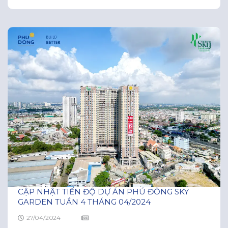
các khu vực tiện ích cũng đang từng bước được hoàn
thiện nhanh chóng: Bãi đỗ xe cơ khí tại tầng hầm, hồ
bơi nước ấm tầng 4, khu vườn trên không…
CẬP NHẬT TIẾN ĐỘ DỰ ÁN PHÚ ĐÔNG SKY
GARDEN TUẦN 4 THÁNG 04/2024
27/04/2024