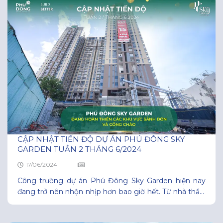
CẬP NHẬT TIẾN ĐỘ DỰ ÁN PHÚ ĐÔNG SKY
GARDEN TUẦN 2 THÁNG 6/2024
17/06/2024
Công trường dự án Phú Đông Sky Garden hiện nay
đang trở nên nhộn nhịp hơn bao giờ hết. Từ nhà thầu,
các chuyên gia, kỹ sư đến đội ngũ công nhân đều nỗ
lực hết sức để hoàn thiện dự án sớm nhất. Khu vực