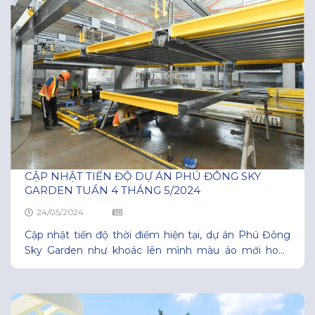
CẬP NHẬT TIẾN ĐỘ DỰ ÁN PHÚ ĐÔNG SKY
GARDEN TUẦN 4 THÁNG 5/2024
24/05/2024
Cập nhật tiến độ thời điểm hiện tại, dự án Phú Đông
Sky Garden như khoác lên mình màu áo mới hoàn
thiện hơn, phần sơn mặt ngoài của toà nhà thi công
khoảng 90%, thang vận cũng đã được tháo gỡ, các
hạng mục khác như: Tầng hầm cơ bản hoàn thành
khoảng 50%,