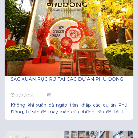
SẮC XUÂN RỰC RỠ TẠI CÁC DỰ ÁN PHÚ ĐÔNG
21/01/2025
Không khí xuân đã ngập tràn khắp các dự án Phú
Đông, từ sắc đỏ may mắn của những câu đối tết tại
KCH Phú Đông Premier, ánh vàng, đỏ rực rỡ của mai
đào khoe sắc tại KCH Phú Đông Sky Garden, đến
tiếng cười rộn ràng của các gia đình tại KDC Phú