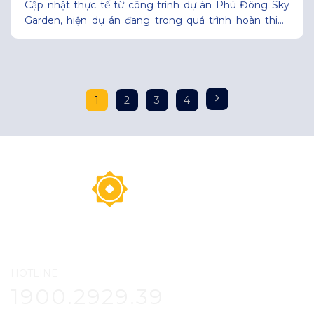
Cập nhật thực tế từ công trình dự án Phú Đông Sky
Garden, hiện dự án đang trong quá trình hoàn thiện
mặt ngoài, các hạng mục cảnh quan sân thượng, các
tiện ích cũng đang dần được hoàn thiện giúp cư dân
an tâm phần nào về bức tranh cuộc sống đầy màu sắc
1
2
3
4
HOTLINE
1900.2929.39