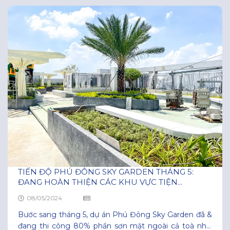
thầu, kỹ sư, công nhân hoàn thiện nhanh chóng. Từ
TIẾN ĐỘ PHÚ ĐÔNG SKY GARDEN THÁNG 5:
ĐANG HOÀN THIỆN CÁC KHU VỰC TIỆN...
08/05/2024
Bước sang tháng 5, dự án Phú Đông Sky Garden đã &
đang thi công 80% phần sơn mặt ngoài cả toà nhà,