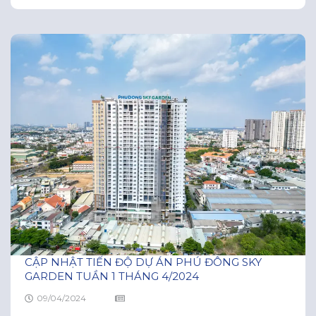
đoạn hoàn thiện, cảnh quan sân thượng được chăm
sóc mỗi ngày mang đến nguồn sinh khí cho khu căn
hộ. Tâm trạng hứng khởi lan tỏa, làm cho khu căn hộ
càng thêm
CẬP NHẬT TIẾN ĐỘ DỰ ÁN PHÚ ĐÔNG SKY
GARDEN TUẦN 1 THÁNG 4/2024
09/04/2024