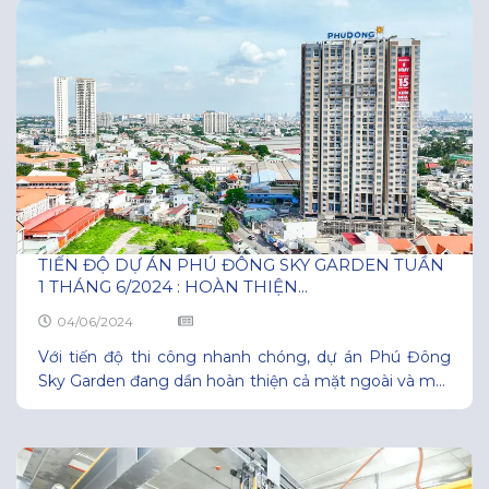
sảnh đón và cổng chào đang được thi công
TIẾN ĐỘ DỰ ÁN PHÚ ĐÔNG SKY GARDEN TUẦN
1 THÁNG 6/2024 : HOÀN THIỆN...
04/06/2024
Với tiến độ thi công nhanh chóng, dự án Phú Đông
Sky Garden đang dần hoàn thiện cả mặt ngoài và mặt
trong toàn nhà. Tính đến thời điểm hiện tại: Mặt ngoài
dự án đã hoàn thiện gần 100% Các khu vực tiện ích:
Hồ bơi, sky garden… cũng đang được hoàn thiện
nhanh