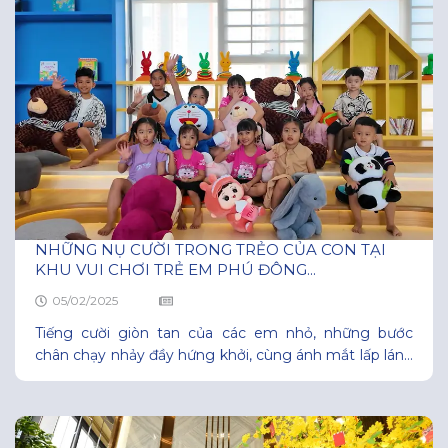
NHỮNG NỤ CƯỜI TRONG TRẺO CỦA CON TẠI
KHU VUI CHƠI TRẺ EM PHÚ ĐÔNG...
05/02/2025
Tiếng cười giòn tan của các em nhỏ, những bước
chân chạy nhảy đầy hứng khởi, cùng ánh mắt lấp lánh
niềm vui – đó chính là hình ảnh khu vui chơi tại Phú
Đông Sky Garden mỗi ngày. Tại đây, không gian được
thiết kế an toàn và hiện đại, để các bé thỏa