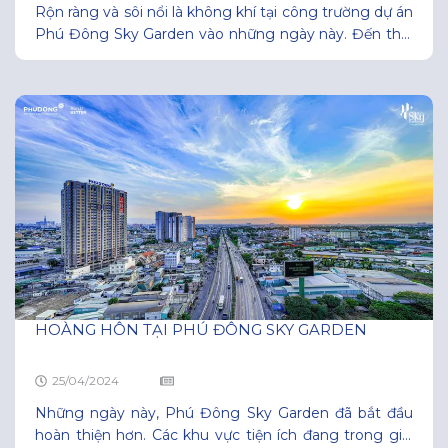
Rộn ràng và sôi nổi là không khí tại công trường dự án
Phú Đông Sky Garden vào những ngày này. Đến thời
điểm hiện tại, Phú Đông Sky Garden đã hoàn thiện
gần như toàn bộ mặt ngoài của dự án, các hang mục
tiện ích cũng đang được tập trung hoàn thành, chuẩn
HOÀNG HÔN TẠI PHÚ ĐÔNG SKY GARDEN
25/04/2024
Những ngày này, Phú Đông Sky Garden đã bắt đầu
hoàn thiện hơn. Các khu vực tiện ích đang trong giai