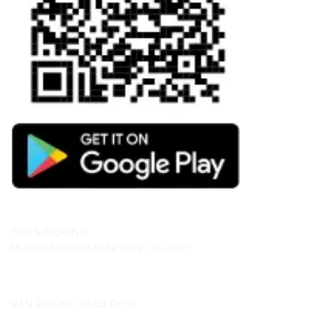
TRỤ SỞ CHÍNH
55 Trần Nhật Duật, P. Tân Định, Tp. HCM
VĂN PHÒNG GIAO DỊCH