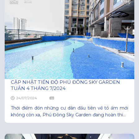
CẬP NHẬT TIẾN ĐỘ PHÚ ĐÔNG SKY GARDEN
TUẦN 4 THÁNG 7/2024
24/07/2024
Thời điểm đón những cư dân đầu tiên về tổ ấm mới
không còn xa, Phú Đông Sky Garden đang hoàn thiện
từng ngày với diện mạo mới nhờ tinh thần lao động
hăng say của đội ngũ nhà thầu, kỹ sư, công nhân trên
công trường. Những ngày cuối tháng 7, Phú Đông