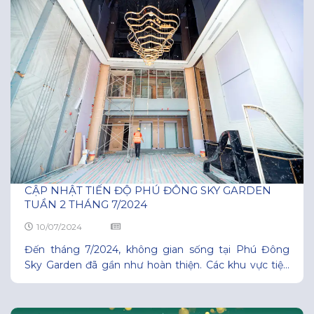
Sky
CẬP NHẬT TIẾN ĐỘ PHÚ ĐÔNG SKY GARDEN
TUẦN 2 THÁNG 7/2024
10/07/2024
Đến tháng 7/2024, không gian sống tại Phú Đông
Sky Garden đã gần như hoàn thiện. Các khu vực tiện
ích, căn hộ, sảnh đón và cổng chào đều đã có sự thay
đổi nhanh chóng. Theo ghi nhận thực tế từ công trình,
đội ngũ nhà thầu, kỹ sư và công nhân đang tập