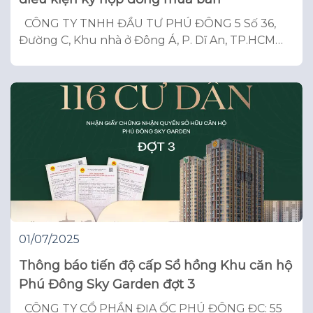
CÔNG TY TNHH ĐẦU TƯ PHÚ ĐÔNG 5 Số 36,
Đường C, Khu nhà ở Đông Á, P. Dĩ An, TP.HCM
ĐT: 1900.2929.39 – Email:
cskh@phudonggroup.com Số: ……………………………
CỘNG HÒA XÃ HỘI CHỦ NGHĨA VIỆT NAM Độc
lập – Tự do – Hạnh phúc —oOo— Tp. Hồ Chí
Minh, ngày 28 tháng 06
01/07/2025
Thông báo tiến độ cấp Sổ hồng Khu căn hộ
Phú Đông Sky Garden đợt 3
CÔNG TY CỔ PHẦN ĐỊA ỐC PHÚ ĐÔNG ĐC: 55