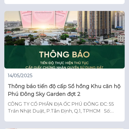
TP Vũng Tàu xinh đẹp để tham gia chuyến
outing trip đầy cảm hứng mang tên “Ra khơi –
Bứt phá”. Đây không chỉ là dịp thư giãn sau
những tháng ngày làm việc hăng
14/05/2025
Thông báo tiến độ cấp Sổ hồng Khu căn hộ
Phú Đông Sky Garden đợt 2
CÔNG TY CỔ PHẦN ĐỊA ỐC PHÚ ĐÔNG ĐC: 55
Trần Nhật Duật, P.Tân Định, Q.1, TPHCM Số:
01/05/2025/TB-PĐG CỘNG HÒA XÃ HỘI CHỦ
NGHĨA VIỆT NAM Độc lập – Tự do – Hạnh phúc