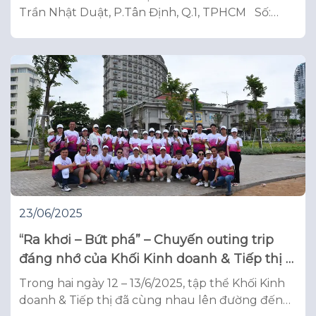
Trần Nhật Duật, P.Tân Định, Q.1, TPHCM Số:
…../06/2025/TB-PĐG CỘNG HÒA XÃ HỘI CHỦ
NGHĨA VIỆT NAM Độc lập – Tự do – Hạnh phúc
Tp. Hồ Chí Minh, ngày 30 tháng 06 năm 2025
THÔNG BÁO (Về tiến độ thực
23/06/2025
“Ra khơi – Bứt phá” – Chuyến outing trip
đáng nhớ của Khối Kinh doanh & Tiếp thị –
Phú Đông Group
Trong hai ngày 12 – 13/6/2025, tập thể Khối Kinh
doanh & Tiếp thị đã cùng nhau lên đường đến