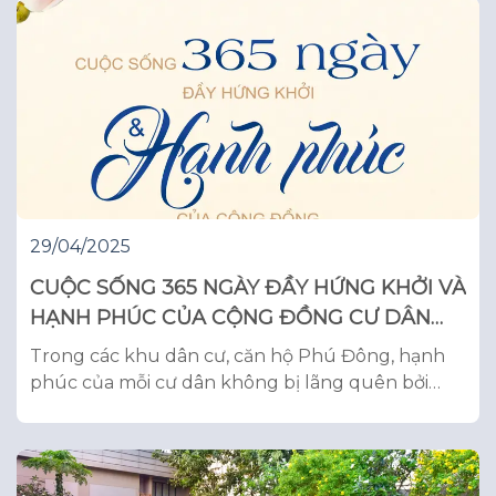
Tp. Hồ Chí Minh, ngày 14 tháng 05 năm 2025
THÔNG BÁO (Về tiến độ thực hiện
29/04/2025
CUỘC SỐNG 365 NGÀY ĐẦY HỨNG KHỞI VÀ
HẠNH PHÚC CỦA CỘNG ĐỒNG CƯ DÂN
PHÚ ĐÔNG
Trong các khu dân cư, căn hộ Phú Đông, hạnh
phúc của mỗi cư dân không bị lãng quên bởi
những bộn bề công việc, mà luôn được nhắc
nhớ mỗi ngày nhờ môi trường sống trong lành
cùng hệ tiện ích đủ đầy: Những cung đường rợp
bóng cây, công viên nội khu xanh