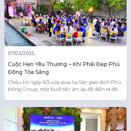
07/03/2025
Cuộc Hẹn Yêu Thương – Khi Phái Đẹp Phú
Đông Tỏa Sáng
Chiều tối ngày 6/3 vừa qua, tại Sàn giao dịch Phú
Đông Group, một buổi tiệc ấm áp đã diễn ra để
tôn vinh những bóng hồng xinh đẹp của công ty.
Sự kiện “Cuộc Hẹn Yêu Thương” không chỉ là lời
tri ân mà còn là cơ hội để mọi người cùng nhau
tận