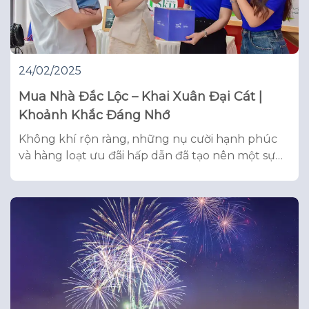
24/02/2025
Mua Nhà Đắc Lộc – Khai Xuân Đại Cát |
Khoảnh Khắc Đáng Nhớ
Không khí rộn ràng, những nụ cười hạnh phúc
và hàng loạt ưu đãi hấp dẫn đã tạo nên một sự
kiện đầu năm đầy sôi động tại Phú Đông Sky
Garden! Từ những chuyến tham quan căn hộ
chân thực, trải nghiệm không gian sống lý tưởng
đến những phần quà may mắn đầu