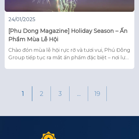
24/01/2025
[Phu Dong Magazine] Holiday Season – Ấn
Phẩm Mùa Lễ Hội
Chào đón mùa lễ hội rực rỡ và tươi vui, Phú Đông
Group tiếp tục ra mắt ấn phẩm đặc biệt – nơi lưu
giữ những câu chuyện về tổ ấm, hành trình xây
dựng cộng đồng và niềm tự hào của mỗi cư dân.
Trong không khí cuối năm hân hoan, nô nức, ấn
1
2
3
…
19