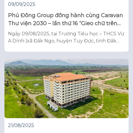
09/09/2025
Phú Đông Group đồng hành cùng Caravan
Thư viện 2030 – lần thứ 16 “Gieo chữ trên
đá núi”
Ngày 09/08/2025, tại Trường Tiểu học – THCS Vừ
A Dính (xã Đắk Ngo, huyện Tuy Đức, tỉnh Đắk
Nông), chương trình Caravan Thư viện 2030 lần
thứ 16 đã chính thức diễn ra, mang tên gọi ý
nghĩa “Gieo chữ trên đá núi”. Hơn 200 thành viên
trong đoàn – gồm doanh nhân, mạnh
21/08/2025