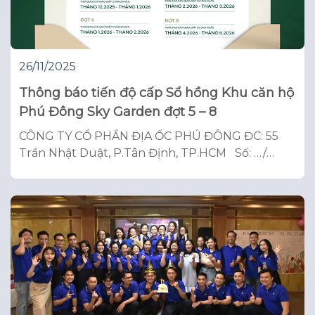
26/11/2025
Thông báo tiến độ cấp Sổ hồng Khu căn hộ
Phú Đông Sky Garden đợt 5 – 8
CÔNG TY CỔ PHẦN ĐỊA ỐC PHÚ ĐÔNG ĐC: 55
Trần Nhật Duật, P.Tân Định, TP.HCM Số: …/
…/2025/TB-PĐ CỘNG HÒA XÃ HỘI CHỦ NGHĨA
VIỆT NAM Độc lập – Tự do – Hạnh phúc Tp. Hồ
Chí Minh, ngày … tháng … năm 2025 THÔNG
BÁO (Về tiến độ thực hiện thủ