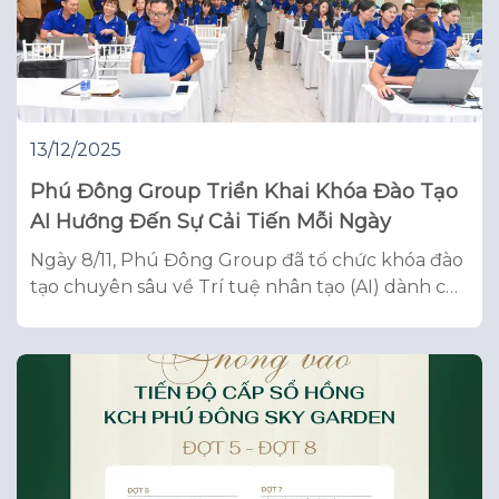
13/12/2025
Phú Đông Group Triển Khai Khóa Đào Tạo
AI Hướng Đến Sự Cải Tiến Mỗi Ngày
Ngày 8/11, Phú Đông Group đã tổ chức khóa đào
tạo chuyên sâu về Trí tuệ nhân tạo (AI) dành cho
đội ngũ cán bộ – nhân viên. Đây là một trong
những hoạt động nổi bật trong hành trình
chuyển đổi số của Tập đoàn, với mục tiêu giúp
CBNV tiếp cận những công