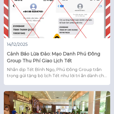
14/12/2025
Cảnh Báo Lừa Đảo: Mạo Danh Phú Đông
Group Thu Phí Giao Lịch Tết
Nhân dịp Tết Bính Ngọ, Phú Đông Group trân
trọng gửi tặng bộ lịch Tết như lời tri ân dành cho
Khách hàng, cư dân, đối tác. Việc gửi lịch được
thực hiện HOÀN TOÀN MIỄN PHÍ, đồng thời, sẽ
được CBNV Phú Đông trao tận tay cư dân tại các
dự án và chuyển