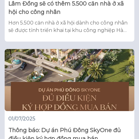
Lâm Đồng sẽ có thêm 5.500 căn nhà ở xã
hội cho công nhân
Hơn 5.500 căn nhà ở xã hội dành cho công nhân
sẽ được tỉnh triển khai tại khu công nghiệp Hàm
Kiệm II để giải quyết nhu cầu chỗ ở cho công
nhân. Khu nhà ở xã hội có quy mô 31,2 ha, thuộc
khu công nghiệp đô thị Hàm Kiệm II, gồm 32
khối
01/07/2025
Thông báo: Dự án Phú Đông SkyOne đủ
điều kiện ký hợp đồng mua bán