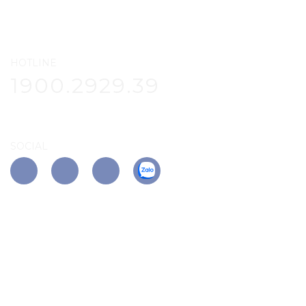
HOTLINE
1900.2929.39
SOCIAL
APP PHÚ ĐÔNG CITIZEN