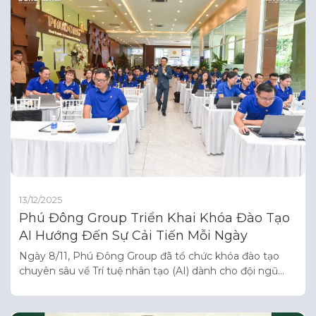
13/12/2025
Phú Đông Group Triển Khai Khóa Đào Tạo
AI Hướng Đến Sự Cải Tiến Mỗi Ngày
Ngày 8/11, Phú Đông Group đã tổ chức khóa đào tạo
chuyên sâu về Trí tuệ nhân tạo (AI) dành cho đội ngũ
cán bộ – nhân viên. Đây là một trong những hoạt động
nổi bật trong hành trình chuyển đổi số của Tập đoàn, với
mục tiêu giúp CBNV tiếp cận những công