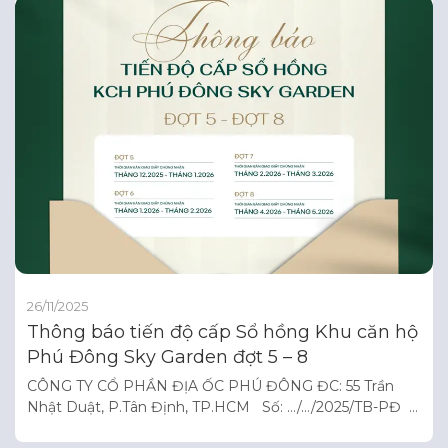
26/11/2025
Thông báo tiến độ cấp Sổ hồng Khu căn hộ
Phú Đông Sky Garden đợt 5 – 8
CÔNG TY CỔ PHẦN ĐỊA ỐC PHÚ ĐÔNG ĐC: 55 Trần
Nhật Duật, P.Tân Định, TP.HCM Số: …/…/2025/TB-PĐ
CỘNG HÒA XÃ HỘI CHỦ NGHĨA VIỆT NAM Độc lập – Tự