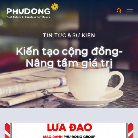
Skip
to
content
TIN TỨC & SỰ KIỆN
Kiến tạo cộng đồng-
Nâng tầm giá trị