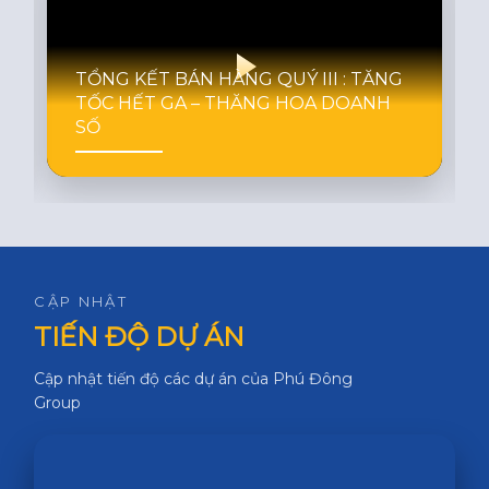
TỔNG KẾT BÁN HÀNG QUÝ III : TĂNG
TỐC HẾT GA – THĂNG HOA DOANH
SỐ
CẬP NHẬT
TIẾN ĐỘ DỰ ÁN
Cập nhật tiến độ các dự án của Phú Đông
Group