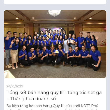
gần gũi. Sảnh đón với không gian rộng rãi, thoáng đãng
– trần cao ấn tượng, hệ tường kính kịch trần, kết hợp
cùng tông màu ấm, chất liệu kim loại
24/10/2025
Tổng kết bán hàng quý III : Tăng tốc hết ga
– Thăng hoa doanh số
Sự kiện tổng kết bán hàng Qúy III của khối KDTT Phú