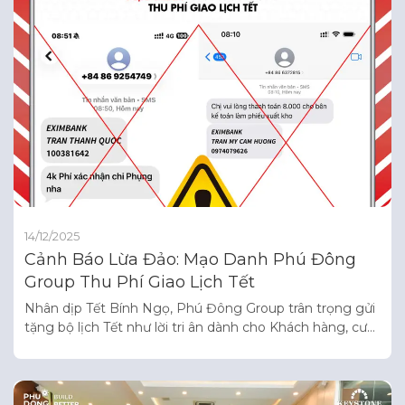
14/12/2025
Cảnh Báo Lừa Đảo: Mạo Danh Phú Đông
Group Thu Phí Giao Lịch Tết
Nhân dịp Tết Bính Ngọ, Phú Đông Group trân trọng gửi
tặng bộ lịch Tết như lời tri ân dành cho Khách hàng, cư
dân, đối tác. Việc gửi lịch được thực hiện HOÀN TOÀN
MIỄN PHÍ, đồng thời, sẽ được CBNV Phú Đông trao tận
tay cư dân tại các dự án và chuyển