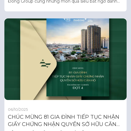
Đông Group cùng những món quà siêu bất ngờ dành
tặng cho chị em phụ nữ Phú Đông nhân ngày 20/10.
06/10/2025
CHÚC MỪNG 81 GIA ĐÌNH TIẾP TỤC NHẬN
GIẤY CHỨNG NHẬN QUYỀN SỞ HỮU CĂN