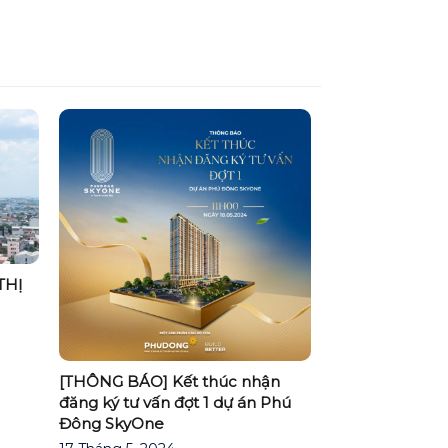
Khởi đầu của những ước mơ với
Phú Đông SkyOne
30 Tháng 3, 2024
ch bàn giao
n hộ Phú