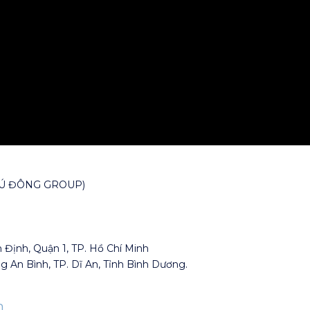
HÚ ĐÔNG GROUP)
n Định, Quận 1, TP. Hồ Chí Minh
g An Bình, TP. Dĩ An, Tỉnh Bình Dương.
n