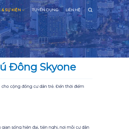
C & SỰ KIỆN
TUYỂN DỤNG
LIÊN HỆ
hú Đông Skyone
 cho cộng đồng cư dân trẻ. Đến thời điểm
ian sống hiện đại, tiện nghi, nơi mỗi cư dân