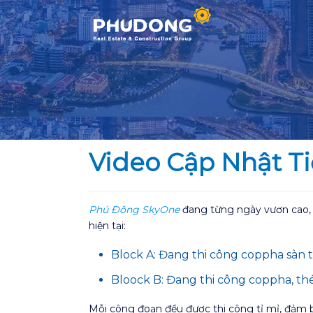
Skip
to
content
Video Cập Nhật T
Phú Đông SkyOne
đang từng ngày vươn cao, g
hiện tại:
Block A: Đang thi công coppha sàn 
Bloock B: Đang thi công coppha, th
Mỗi công đoạn đều được thi công tỉ mỉ, đảm b