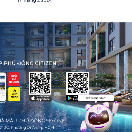
P PHÚ ĐÔNG CITIZEN
À MẪU PHÚ ĐÔNG SKYONE
743C, Phường Dĩ An, Tp.HCM