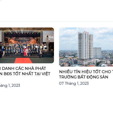
“Ra khơi – Bứt phá” – Chuyến
Thông báo về kế hoạ
outing trip đáng nhớ của Khối
căn hộ thuộc Khu că
Kinh doanh & Tiếp thị – Phú
Đông Sky Garden
Đông Group
29 Tháng 11, 2024
23 Tháng 6, 2025