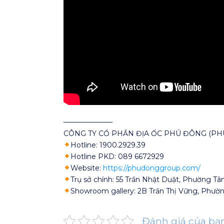
———————
CÔNG TY CỔ PHẦN ĐỊA ỐC PHÚ ĐÔNG (P
Hotline: 1900.2929.39
Hotline PKD: 089 6672929
Website:
https://phudonggroup.com/
Trụ sở chính: 55 Trần Nhật Duật, Phường Tâ
Showroom gallery: 2B Trần Thị Vững, Phườn
Đánh giá của bạ