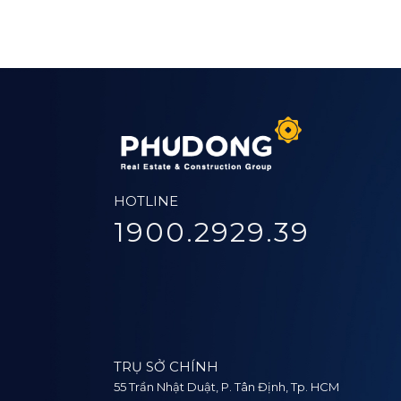
 2024
HOTLINE
1900.2929.39
TRỤ SỞ CHÍNH
55 Trần Nhật Duật, P. Tân Định, Tp. HCM