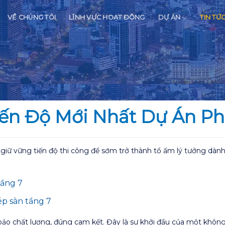
VỀ CHÚNG TÔI
LĨNH VỰC HOẠT ĐỘNG
DỰ ÁN
TIN TỨ
iến Độ Mới Nhất Dự Án P
iữ vững tiến độ thi công để sớm trở thành tổ ấm lý tưởng dành
tầng 7
ép sàn tầng 7
ảo chất lượng, đúng cam kết. Đây là sự khởi đầu của một không g