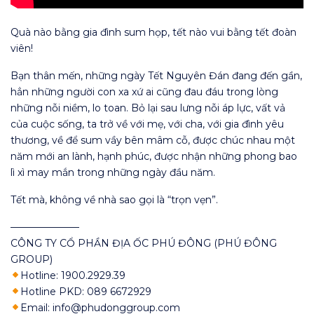
Quà nào bằng gia đình sum họp, tết nào vui bằng tết đoàn
viên!
Bạn thân mến, những ngày Tết Nguyên Đán đang đến gần,
hẳn những người con xa xứ ai cũng đau đáu trong lòng
những nỗi niềm, lo toan. Bỏ lại sau lưng nỗi áp lực, vất vả
của cuộc sống, ta trở về với mẹ, với cha, với gia đình yêu
thương, về để sum vầy bên mâm cỗ, được chúc nhau một
năm mới an lành, hạnh phúc, được nhận những phong bao
lì xì may mắn trong những ngày đầu năm.
Tết mà, không về nhà sao gọi là “trọn vẹn”.
———————
CÔNG TY CỔ PHẦN ĐỊA ỐC PHÚ ĐÔNG (PHÚ ĐÔNG
GROUP)
Hotline: 1900.2929.39
Hotline PKD: 089 6672929
Email: info@phudonggroup.com