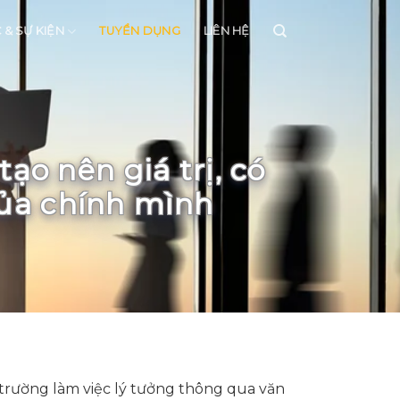
C & SỰ KIỆN
TUYỂN DỤNG
LIÊN HỆ
ạo nên giá trị, có
của chính mình
rường làm việc lý tưởng thông qua văn