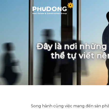
Skip
to
content
Đây là nơi những 
thể tự viết n
Song hành cùng việc mang đến sản phẩm