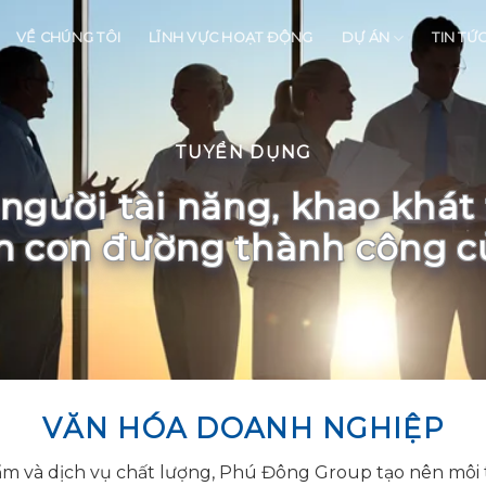
VỀ CHÚNG TÔI
LĨNH VỰC HOẠT ĐỘNG
DỰ ÁN
TIN TỨ
TUYỂN DỤNG
người tài năng, khao khát t
ên con đường thành công 
VĂN HÓA DOANH NGHIỆP
 và dịch vụ chất lượng, Phú Đông Group tạo nên môi t