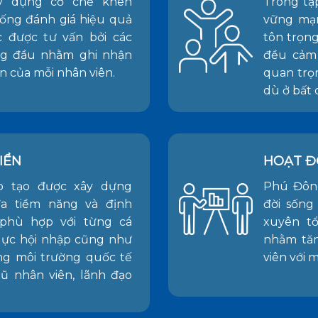
y dựng cơ chế khen
Trong tậ
ống đánh giá hiệu quả
vững mạn
c được tư vấn bởi các
tôn trọng
ng đầu nhằm ghi nhận
đều cảm
n của mỗi nhân viên.
quan trọ
dù ở bất 
IỂN
HOẠT Đ
o tạo được xây dựng
Phú Đôn
a tiềm năng và định
đời sống
phù hợp với từng cá
xuyên t
 lực hội nhập cũng như
nhằm tăn
ng môi trường quốc tế
viên với m
ũ nhân viên, lãnh đạo