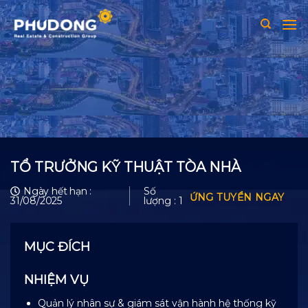
Skip
to
content
TỔ TRƯỞNG KỸ THUẬT TÒA NHÀ
Số
Ngày hết hạn :
ỨNG TUYỂN NGAY
lượng : 1
31/08/2025
MỤC ĐÍCH
NHIỆM VỤ
Quản lý nhân sự & giám sát vận hành hệ thống kỹ