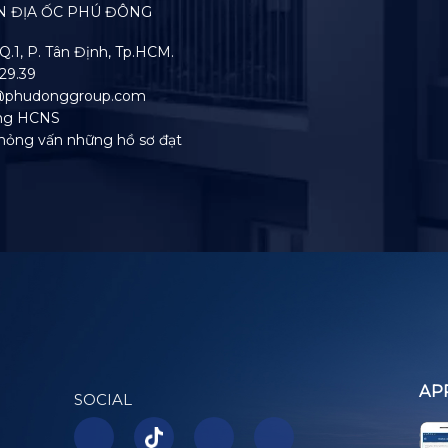
N ĐỊA ỐC PHÚ ĐÔNG
Q.1, P. Tân Định, Tp.HCM.
929.39
g@phudonggroup.com
òng HCNS
 phỏng vấn những hồ sơ đạt
AP
SOCIAL