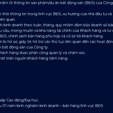
à nắm rõ thông tin sản phẩm/dự án bất động sản (BĐS) của Công
p thời thông tin trong lĩnh vực BĐS, xu hướng của nhà đầu tư và
liên quan.
ch kinh doanh theo tuần, tháng, quý nhằm đảm bảo doanh số bá
hu cầu, mong muốn và khả năng tài chính của Khách hàng và tư v
ĐS, chính sách bán hàng phù hợp và có lợi tới khách hàng.
n bị hồ sơ, giấy tờ; hỗ trợ các thủ tục liên quan đển các hoạt độ
 bất động sản của Công ty.
hách hàng được phân công quản lý và chăm sóc.
phát triển nguồn khách hàng tiềm năng.
hiệp Cao đẳng/Đại học.
iểu 01 năm kinh nghiệm kinh doanh – bán hàng lĩnh vực BĐS