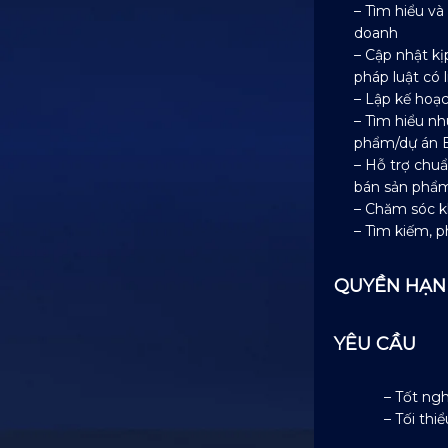
– Tìm hiểu v
doanh
– Cập nhật kị
pháp luật có 
– Lập kế hoạ
– Tìm hiểu n
phẩm/dự án B
– Hỗ trợ chuẩ
bán sản phẩm
– Chăm sóc k
– Tìm kiếm, 
QUYỀN HẠN
YÊU CẦU
– Tốt ng
– Tối th