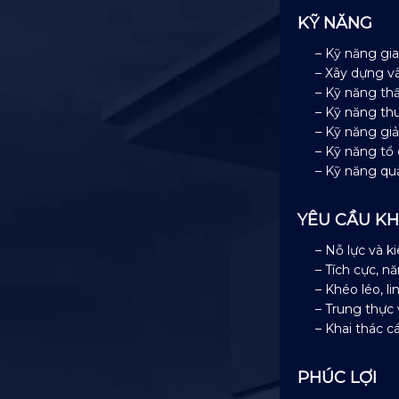
KỸ NĂNG
– Kỹ năng gia
– Xây dựng và
– Kỹ năng th
– Kỹ năng th
– Kỹ năng giả
– Kỹ năng tổ 
– Kỹ năng quả
YÊU CẦU K
– Nỗ lực và ki
– Tích cực, n
– Khéo léo, li
– Trung thực 
– Khai thác c
PHÚC LỢI