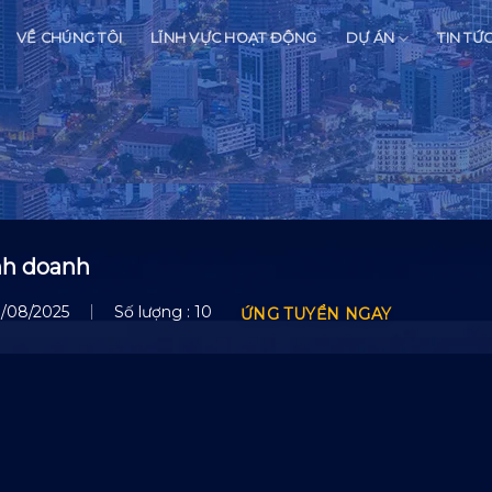
VỀ CHÚNG TÔI
LĨNH VỰC HOẠT ĐỘNG
DỰ ÁN
TIN TỨ
nh doanh
Số lượng : 10
1/08/2025
ỨNG TUYỂN NGAY