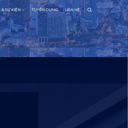
C & SỰ KIỆN
TUYỂN DỤNG
LIÊN HỆ