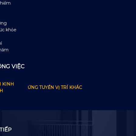
 hiểm
ởng
ức khỏe
í
 năm
ÔNG VIỆC
 KINH
ỨNG TUYỂN VỊ TRÍ KHÁC
H
TIẾP