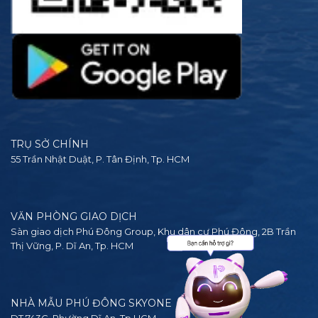
TRỤ SỞ CHÍNH
55 Trần Nhật Duật, P. Tân Định, Tp. HCM
VĂN PHÒNG GIAO DỊCH
Sàn giao dịch Phú Đông Group, Khu dân cư Phú Đông, 2B Trần
Thị Vững, P. Dĩ An, Tp. HCM
NHÀ MẪU PHÚ ĐÔNG SKYONE