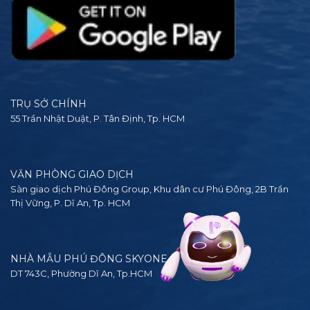
TRỤ SỞ CHÍNH
55 Trần Nhật Duật, P. Tân Định, Tp. HCM
VĂN PHÒNG GIAO DỊCH
Sàn giao dịch Phú Đông Group, Khu dân cư Phú Đông, 2B Trần
Thị Vững, P. Dĩ An, Tp. HCM
NHÀ MẪU PHÚ ĐÔNG SKYONE
DT 743C, Phường Dĩ An, Tp.HCM