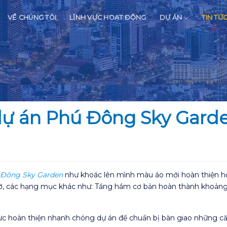
VỀ CHÚNG TÔI
LĨNH VỰC HOẠT ĐỘNG
DỰ ÁN
TIN TỨ
dự án Phú Đông Sky Gard
 Đông Sky Garden
như khoác lên mình màu áo mới hoàn thiện hơ
, các hạng mục khác như: Tầng hầm cơ bản hoàn thành khoảng 
lực hoàn thiện nhanh chóng dự án để chuẩn bị bàn giao những că