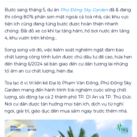
Bước sang tháng 5, dự án
Phú Đông Sky Garden
đã & đang
thi công 80% phần sơn mặt ngoài cả toà nhà, các khu vực
tiện ích cũng đang từng bước được hoàn thiện nhanh
chóng: Bãi đỗ xe cơ khí tại tầng hầm, hồ bơi nước ấm tầng
4, khu vườn trên không…
Song song với đó, việc kiểm soát nghiêm ngặt đảm bảo
chất lượng công trình luôn được chủ đầu tư đề cao, hứa hẹn
đến tháng 6/2024 sẽ bàn giao đến cư dân tương lai những
tổ ấm an cư chất lượng, hiện đại.
Toạ lạc ở vị trí liền kề Đại lộ Phạm Văn Đồng, Phú Đông Sky
Garden mang đến hành trình trải nghiệm cuộc sống chất
lượng, sôi động tại cả 2 thành phố TP. Dĩ An và TP. Thủ Đức.
Nơi cư dân được tận hưởng mọi tiện ích, dịch vụ từ nghỉ
ngơi, giải trí, giáo dục đến mua sắm ngay trước thềm nhà.