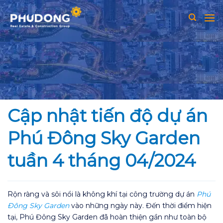
Skip
to
content
Cập nhật tiến độ dự án
Phú Đông Sky Garden
tuần 4 tháng 04/2024
Rộn ràng và sôi nổi là không khí tại công trường dự án
Phú
Đông Sky Garden
vào những ngày này. Đến thời điểm hiện
tại, Phú Đông Sky Garden đã hoàn thiện gần như toàn bộ