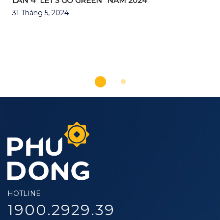
LẦN 4 “LET’S GO GREEN” NĂM 2024
31 Tháng 5, 2024
HOTLINE
1900.2929.39