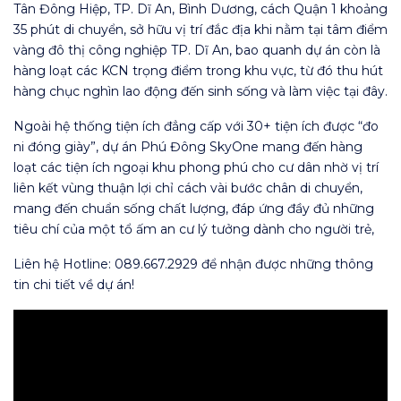
Tân Đông Hiệp, TP. Dĩ An, Bình Dương, cách Quận 1 khoảng
35 phút di chuyển, sở hữu vị trí đắc địa khi nằm tại tâm điểm
vàng đô thị công nghiệp TP. Dĩ An, bao quanh dự án còn là
hàng loạt các KCN trọng điểm trong khu vực, từ đó thu hút
hàng chục nghìn lao động đến sinh sống và làm việc tại đây.
Ngoài hệ thống tiện ích đẳng cấp với 30+ tiện ích được “đo
ni đóng giày”, dự án Phú Đông SkyOne mang đến hàng
loạt các tiện ích ngoại khu phong phú cho cư dân nhờ vị trí
liên kết vùng thuận lợi chỉ cách vài bước chân di chuyển,
mang đến chuẩn sống chất lượng, đáp ứng đầy đủ những
tiêu chí của một tổ ấm an cư lý tưởng dành cho người trẻ,
Liên hệ Hotline: 089.667.2929 để nhận được những thông
tin chi tiết về dự án!