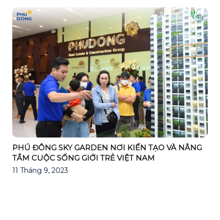
SKY GARDEN NƠI KIẾN TẠO VÀ NÂNG
PHÚ ĐÔNG SKY
SỐNG GIỚI TRẺ VIỆT NAM
HIỆN ĐẠI
2023
15 Tháng 9, 2023