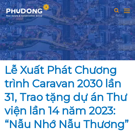
Skip
to
content
Lễ Xuất Phát Chương
trình Caravan 2030 lần
31, Trao tặng dự án Thư
viện lần 14 năm 2023:
“Nẫu Nhớ Nẫu Thương”