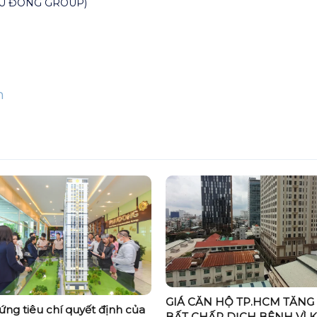
HÚ ĐÔNG GROUP)
n
GIÁ CĂN HỘ TP.HCM TĂNG
ứng tiêu chí quyết định của
BẤT CHẤP DỊCH BỆNH VÌ 