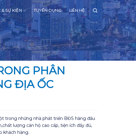
C & SỰ KIỆN
TUYỂN DỤNG
LIÊN HỆ
TRONG PHÂN
NG ĐỊA ỐC
 một trong những nhà phát triển BĐS hàng đầu
chất lượng căn hộ cao cấp, tiện ích đầy đủ,
o khách hàng.