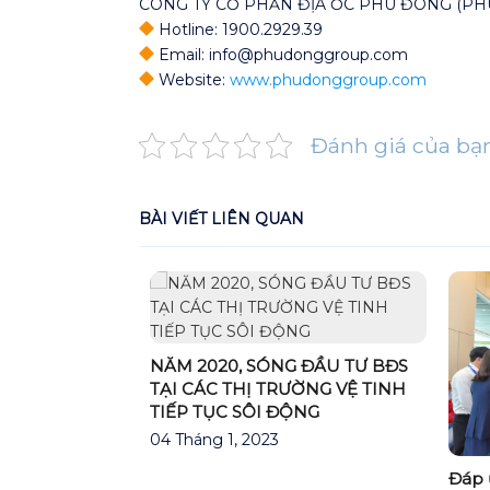
CÔNG TY CỔ PHẦN ĐỊA ỐC PHÚ ĐÔNG (P
Hotline: 1900.2929.39
Email: info@phudonggroup.com
Website:
www.phudonggroup.com
Đánh giá của bạ
BÀI VIẾT LIÊN QUAN
NĂM 2020, SÓNG ĐẦU TƯ BĐS
TẠI CÁC THỊ TRƯỜNG VỆ TINH
TIẾP TỤC SÔI ĐỘNG
04 Tháng 1, 2023
ẽ trở thành
Đáp 