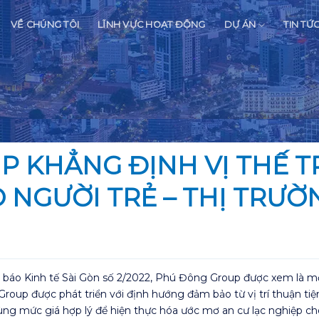
VỀ CHÚNG TÔI
LĨNH VỰC HOẠT ĐỘNG
DỰ ÁN
TIN TỨ
 KHẲNG ĐỊNH VỊ THẾ 
 NGƯỜI TRẺ – THỊ TRƯỜ
hời báo Kinh tế Sài Gòn số 2/2022, Phú Đông Group được xem là
oup được phát triển với định hướng đảm bảo từ vị trí thuận tiện,
ng mức giá hợp lý để hiện thực hóa ước mơ an cư lạc nghiệp ch