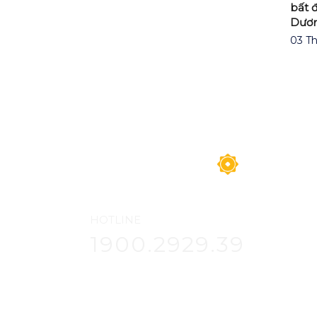
huộc Trung
bất 
Dươn
03 Th
HOTLINE
1900.2929.39