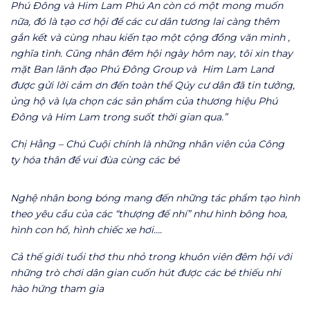
Phú Đông và Him Lam Phú An còn có một mong muốn
nữa, đó là tạo cơ hội để các cư dân tương lai càng thêm
gắn kết và cùng nhau kiến tạo một cộng đồng văn minh ,
nghĩa tình. Cũng nhân đêm hội ngày hôm nay, tôi xin thay
mặt Ban lãnh đạo Phú Đông Group và Him Lam Land
được gửi lời cảm ơn đến toàn thể Qúy cư dân đã tin tưởng,
ủng hộ và lựa chọn các sản phẩm của thương hiệu Phú
Đông và Him Lam trong suốt thời gian qua.”
Chị Hằng – Chú Cuội chính là những nhân viên của Công
ty hóa thân để vui đùa cùng các bé
Nghệ nhân bong bóng mang đến những tác phẩm tạo hình
theo yêu cầu của các “thượng đế nhí” như hình bông hoa,
hình con hổ, hình chiếc xe hơi….
Cả thế giới tuổi thơ thu nhỏ trong khuôn viên đêm hội với
những trò chơi dân gian cuốn hút được các bé thiếu nhi
hào hứng tham gia