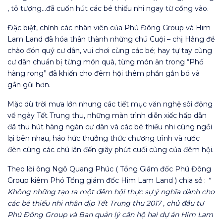
, tô tượng…đã cuốn hút các bé thiếu nhi ngay từ cổng vào.
Đặc biệt, chính các nhân viên của Phú Đông Group và Him
Lam Land đã hóa thân thành những chú Cuội – chị Hằng để
chào đón quý cư dân, vui chơi cùng các bé; hay tự tay cùng
cư dân chuẩn bị từng món quà, từng món ăn trong “Phố
hàng rong” đã khiến cho đêm hội thêm phần gắn bó và
gần gũi hơn.
Mặc dù trời mưa lớn nhưng các tiết mục văn nghệ sôi động
về ngày Tết Trung thu, những màn trình diễn xiếc hấp dẫn
đã thu hút hàng ngàn cư dân và các bé thiếu nhi cùng ngồi
lại bên nhau, háo hức thưởng thức chương trình và rước
đèn cùng các chú lân đến giây phút cuối cùng của đêm hội.
Theo lời ông Ngô Quang Phúc ( Tổng Giám đốc Phú Đông
Group kiêm Phó Tổng giám đốc Him Lam Land ) chia sẻ :
“
Không những tạo ra một đêm hội thực sự ý nghĩa dành cho
các bé thiếu nhi nhân dịp Tết Trung thu 2017 , chủ đầu tư
Phú Đông Group và Ban quản lý căn hộ hai dự án Him Lam