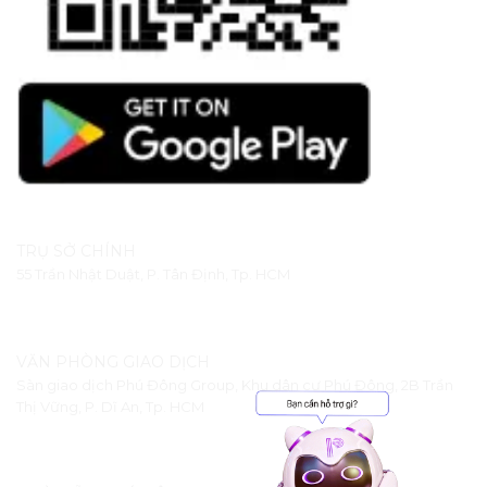
TRỤ SỞ CHÍNH
55 Trần Nhật Duật, P. Tân Định, Tp. HCM
VĂN PHÒNG GIAO DỊCH
Sàn giao dịch Phú Đông Group, Khu dân cư Phú Đông, 2B Trần
Thị Vững, P. Dĩ An, Tp. HCM