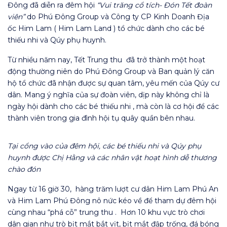
Đông đã diễn ra đêm hội
“Vui trăng cổ tích- Đón Tết đoàn
viên”
do Phú Đông Group và Công ty CP Kinh Doanh Địa
ốc Him Lam ( Him Lam Land ) tổ chức dành cho các bé
thiếu nhi và Qúy phụ huynh.
Từ nhiều năm nay, Tết Trung thu đã trở thành một hoạt
động thường niên do Phú Đông Group và Ban quản lý căn
hộ tổ chức đã nhận được sự quan tâm, yêu mến của Qúy cư
dân. Mang ý nghĩa của sự đoàn viên, dịp này không chỉ là
ngày hội dành cho các bé thiếu nhi , mà còn là cơ hội để các
thành viên trong gia đình hội tụ quây quần bên nhau.
Tại cổng vào của đêm hội, các bé thiếu nhi và Qúy phụ
huynh được Chị Hằng và các nhân vật hoạt hình dễ thương
chào đón
Ngay từ 16 giờ 30, hàng trăm lượt cư dân Him Lam Phú An
và Him Lam Phú Đông nô nức kéo về để tham dự đêm hội
cùng nhau “phá cỗ” trung thu . Hơn 10 khu vực trò chơi
dân gian như trò bịt mắt bắt vịt, bịt mắt đập trống, đá bóng