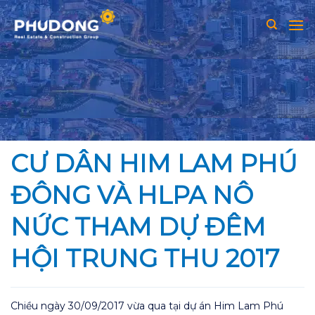
Skip
to
content
CƯ DÂN HIM LAM PHÚ
ĐÔNG VÀ HLPA NÔ
NỨC THAM DỰ ĐÊM
HỘI TRUNG THU 2017
Chiều ngày 30/09/2017 vừa qua tại dự án Him Lam Phú