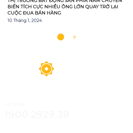
THỊ TRƯỜNG BẤT ĐỘNG SẢN PHÍA NAM CHUYỂN
BIẾN TÍCH CỰC NHIỀU ÔNG LỚN QUAY TRỞ LẠI
CUỘC ĐUA BÁN HÀNG
10 Tháng 1, 2024
HOTLINE
1900.2929.39