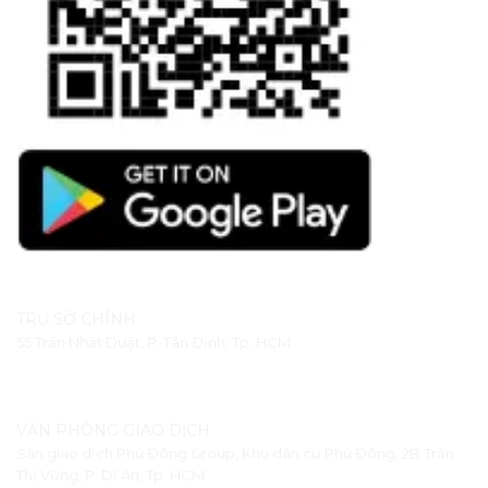
TRỤ SỞ CHÍNH
55 Trần Nhật Duật, P. Tân Định, Tp. HCM
VĂN PHÒNG GIAO DỊCH
Sàn giao dịch Phú Đông Group, Khu dân cư Phú Đông, 2B Trần
Thị Vững, P. Dĩ An, Tp. HCM