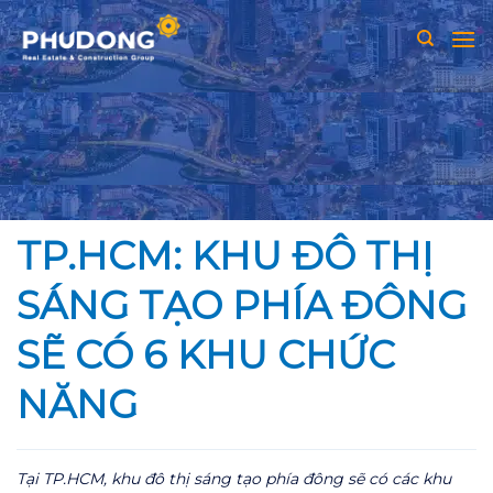
Skip
to
content
TP.HCM: KHU ĐÔ THỊ
SÁNG TẠO PHÍA ĐÔNG
SẼ CÓ 6 KHU CHỨC
NĂNG
Tại TP.HCM, khu đô thị sáng tạo phía đông sẽ có các khu