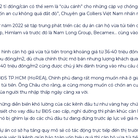
1-2 tỉ đồng/căn có thể xem là “cứu cánh” cho những cặp vợ chồng
ốn an cư không quá đắt đỏ”, Chuyên gia Colliers Việt Nam nhấn
ăm 2022 sẽ tập trung phát triển các dự án căn hộ vừa túi tiền c
p, Himlam và trước đó là Nam Long Group, Becamex… cùng vào cu
ại hình căn hộ giá vừa túi tiền trong khoảng giá từ 36-40 triệu
iệu đồng/m2, dù chưa chính thức mở bán nhưng lượng khách qua
 40 triệu đồng/m2 cũng được chú ý khi đánh trúng vào nhu cầu 
BĐS TP.HCM (HoREA), Chính phủ đang rất mong muốn nhà ở giá 
vừa túi tiền. Ông Châu cho rằng, ai cũng mong muốn có chốn an 
ủa người thu nhập thấp ngày càng xa vời.
những diễn biến khó lường của các kênh đầu tư như vàng hay chứ
ết cho vay đầu tư BĐS cao cấp, nghỉ dưỡng thì phân khúc căn hộ
hó bị ghìm lại do các chủ đầu tư đang đứng trước áp lực về giá n
ự án cơ sở hạ tầng quy mô sẽ có tác động trực tiếp đến thị trườ
goài việc là kênh giúp bảo toàn vốn hiệu quả thì căn hộ vừa túi t