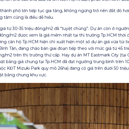
thành phố lớn tiếp tục gia tăng, không ngừng trở nên đắt đỏ h
g tâm cũng là điều dễ hiểu.
iá từ 30-35 triệu đồng/m2 đã “tuyệt chủng”. Dự án còn ở ngưỡn
ệu đồng/m2 được xem là giá mềm nhất tại thị trường Tp.HCM thời
ường căn hộ Tp.HCM hiện chỉ xuất hiện một số dự án giá vừa túi t
ình Tân, đang chào bán giai đoạn tiếp theo với mức giá từ 45 tr
ng/m2 trên thị trường thứ cấp. Hay dự án MT Eastmark City (tại 
t bằng giá chung tại Tp.HCM đã đạt ngưỡng trung bình trên 10
uộc KĐT Mizuki Park quy mô 26ha) đang có giá trên dưới 50 tri
mặt bằng chung khu vực.