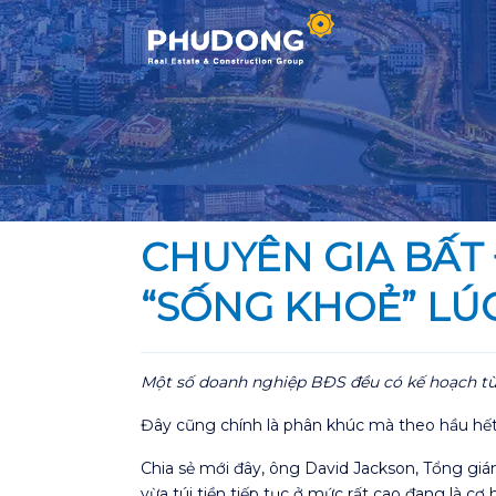
Skip
to
content
CHUYÊN GIA BẤT 
“SỐNG KHOẺ” LÚ
Một số doanh nghiệp BĐS đều có kế hoạch từ n
Đây cũng chính là phân khúc mà theo hầu hết 
Chia sẻ mới đây, ông David Jackson, Tổng giá
vừa túi tiền tiếp tục ở mức rất cao đang là cơ 