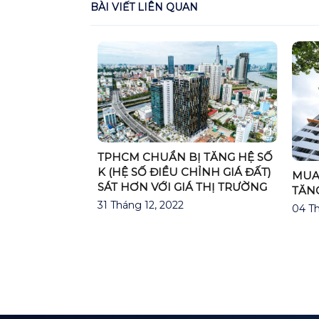
BÀI VIẾT LIÊN QUAN
TPHCM CHUẨN BỊ TĂNG HỆ SỐ
K (HỆ SỐ ĐIỀU CHỈNH GIÁ ĐẤT)
Ẽ TIẾP TỤC LÀ
MUA 
SÁT HƠN VỚI GIÁ THỊ TRƯỜNG
ẤP DẪN BẬC
TĂNG
31 Tháng 12, 2022
04 Th