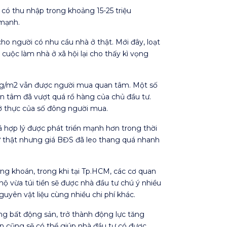
 có thu nhập trong khoảng 15-25 triệu
 mạnh.
ho người có nhu cầu nhà ở thật. Mới đây, loạt
ộc làm nhà ở xã hội lại cho thấy kì vọng
 đồng/m2 vẫn được người mua quan tâm. Một số
n tâm đã vượt quá rổ hàng của chủ đầu tư.
ở thực của số đông người mua.
hợp lý được phát triển mạnh hơn trong thời
cư thật nhưng giá BĐS đã leo thang quá nhanh
ng khoán, trong khi tại Tp.HCM, các cơ quan
 vừa túi tiền sẽ được nhà đầu tư chú ý nhiều
guyên vật liệu cùng nhiều chi phí khác.
ng bất động sản, trở thành động lực tăng
iền cũng sẽ có thể giúp nhà đầu tư có được