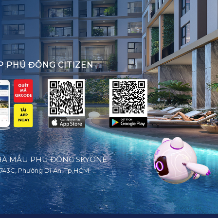
P PHÚ ĐÔNG CITIZEN
À MẪU PHÚ ĐÔNG SKYONE
743C, Phường Dĩ An, Tp.HCM