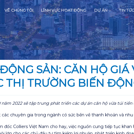
VỀ CHÚNG TÔI
LĨNH VỰC HOẠT ĐỘNG
DỰ ÁN
TIN TỨ
ĐỘNG SẢN: CĂN HỘ GIÁ 
C THỊ TRƯỜNG BIẾN ĐỘ
ăm 2022 sẽ tập trung phát triển các dự án căn hộ vừa túi tiền 
các chuyên gia trong ngành có sức bền về thanh khoản và nhu c
m đốc Colliers Việt Nam cho hay, việc nguồn cung tiếp tục khan
hội lớn cho các chủ đầu tư tìm kiếm lợi nhuận, phát triển kinh doa