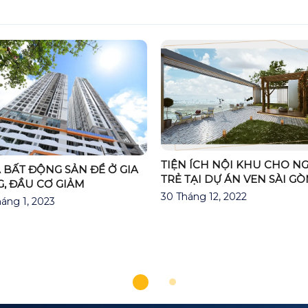
TIỆN ÍCH NỘI KHU CHO N
BẤT ĐỘNG SẢN ĐỂ Ở GIA
TRẺ TẠI DỰ ÁN VEN SÀI G
, ĐẦU CƠ GIẢM
30 Tháng 12, 2022
áng 1, 2023