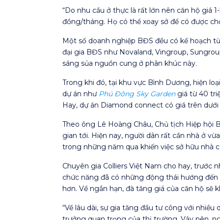
“Do nhu cầu ở thực là rất lớn nên căn hộ giá 
đồng/tháng. Họ có thể xoay sở để có được ch
Một số doanh nghiệp BĐS đều có kế hoạch từ n
đại gia BĐS như Novaland, Vingroup, Sungrou
sáng sủa nguồn cung ở phân khúc này.
Trong khi đó, tại khu vực Bình Dương, hiện lo
dự án như
Phú Đông Sky Garden
giá từ 40 tr
Hay, dự án Diamond connect có giá trên dưới
Theo ông Lê Hoàng Châu, Chủ tịch Hiệp hội 
gian tới. Hiện nay, người dân rất cần nhà ở 
trong những năm qua khiến việc sở hữu nhà c
Chuyên gia Colliers Việt Nam cho hay, trước 
chức năng đã có những động thái hướng đến si
hơn. Về ngắn hạn, đà tăng giá của căn hộ sẽ k
“Về lâu dài, sự gia tăng đầu tư công với nhiều d
trưởng quan trọng của thị trường. Vậy nên, n