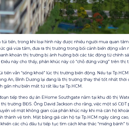
úi tiền, trong khi loại hình này được nhiều người mua quan tâm
ức giá vừa tầm, đưa ra thị trường trong bối cảnh biến động vẫn
anh khoản thị trường bị ảnh hưởng bởi các tác động từ chính sách
 Điều này cho thấy, phân khúc này có “chỗ đứng vững” trên thị 
i tiền vẫn “sống khoẻ” lúc thị trường biến động. Nếu tại Tp.HC
Long An, Bình Dương lại đang là thị trường thay thế tốt nhất thờ
ình gần như biến mất từ rất lâu tại Tp.HCM.
ai đoạn tiếp theo dự án EHome Southgate nằm tại khu đô thị Wate
o thị trường BĐS. Ông David Jackson cho rằng, việc một số CĐT ph
uyển về mặt không gian của phân khúc này khi mà căn hộ khoảng
nh thành vệ tinh. Mặt bằng giá căn hộ tại Tp.HCM ngày càng cao, 
n khiến các chủ đầu tư tiếp tục tìm cách khai thác “miếng bánh” 