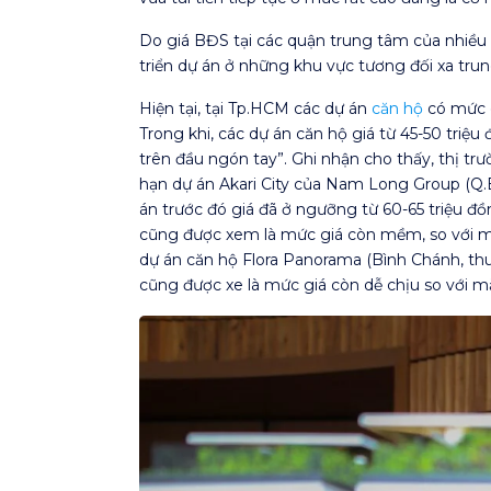
Do giá BĐS tại các quận trung tâm của nhiều 
triển dự án ở những khu vực tương đối xa trun
Hiện tại, tại Tp.HCM các dự án
căn hộ
có mức g
Trong khi, các dự án căn hộ giá từ 45-50 tri
trên đầu ngón tay”. Ghi nhận cho thấy, thị tr
hạn dự án Akari City của Nam Long Group (Q.B
án trước đó giá đã ở ngưỡng từ 60-65 triệu đồ
cũng được xem là mức giá còn mềm, so với mặ
dự án căn hộ Flora Panorama (Bình Chánh, th
cũng được xe là mức giá còn dễ chịu so với 