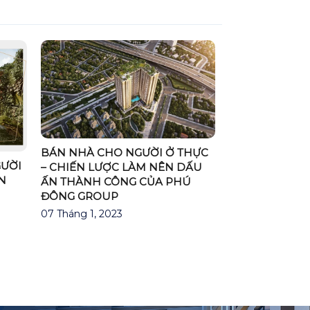
BÁN NHÀ CHO NGƯỜI Ở THỰC
GƯỜI
– CHIẾN LƯỢC LÀM NÊN DẤU
ÒN
ẤN THÀNH CÔNG CỦA PHÚ
ĐÔNG GROUP
07 Tháng 1, 2023