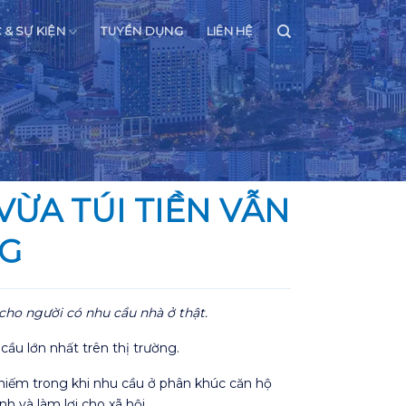
C & SỰ KIỆN
TUYỂN DỤNG
LIÊN HỆ
VỪA TÚI TIỀN VẪN
NG
cho người có nhu cầu nhà ở thật.
ầu lớn nhất trên thị trường.
 hiếm trong khi nhu cầu ở phân khúc căn hộ
nh và làm lợi cho xã hội.