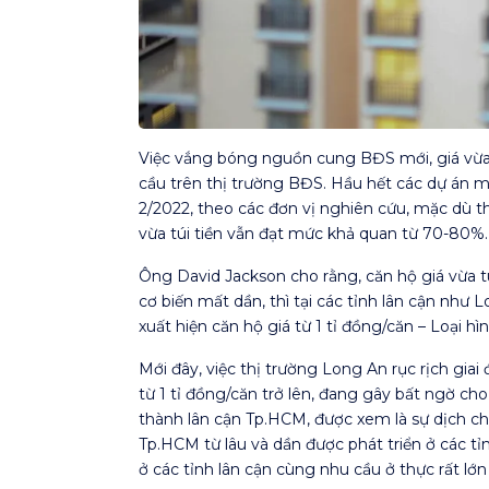
Việc vắng bóng nguồn cung BĐS mới, giá vừa t
cầu trên thị trường BĐS. Hầu hết các dự án m
2/2022, theo các đơn vị nghiên cứu, mặc dù th
vừa túi tiền vẫn đạt mức khả quan từ 70-80%.
Ông David Jackson cho rằng, căn hộ giá vừa tú
cơ biến mất dần, thì tại các tỉnh lân cận như 
xuất hiện căn hộ giá từ 1 tỉ đồng/căn – Loại h
Mới đây, việc thị trường Long An rục rịch gi
từ 1 tỉ đồng/căn trở lên, đang gây bất ngờ ch
thành lân cận Tp.HCM, được xem là sự dịch ch
Tp.HCM từ lâu và dần được phát triển ở các tỉ
ở các tỉnh lân cận cùng nhu cầu ở thực rất lớ