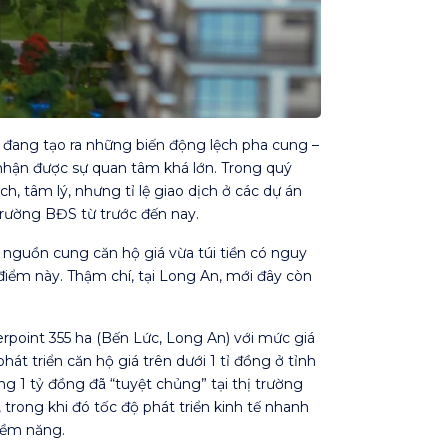
 đang tạo ra những biến động lệch pha cung –
 nhận được sự quan tâm khá lớn. Trong quý
, tâm lý, nhưng tỉ lệ giao dịch ở các dự án
trường BĐS từ trước đến nay.
M nguồn cung căn hộ giá vừa túi tiền có nguy
i điểm này. Thậm chí, tại Long An, mới đây còn
rpoint 355 ha (Bến Lức, Long An) với mức giá
át triển căn hộ giá trên dưới 1 tỉ đồng ở tỉnh
 1 tỷ đồng đã “tuyệt chủng” tại thị trường
trong khi đó tốc độ phát triển kinh tế nhanh
tiềm năng.