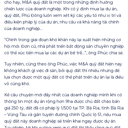
cho hay, M&A quỹ đất là một trong những định hướng
chiến lược của doanh nghiệp. Khi có ý định mua lại dự án,
quỹ đất, Phú Đông luôn xem xét kỹ các yếu tố như vị trí và
điều kiện pháp lý của dự án, nhu cầu và khả năng tài chính
của doanh nghiệp…
“Chính trong giai đoạn khó khăn này lại xuất hiện những cơ
hội mới. Đơn cử, nhà phát triển bất động sản chuyên nghiệp
có thể xúc tiến mua lại các dự án bê trễ…”, ông Phúc chia sẻ.
Tuy nhiên, cũng theo ông Phúc, việc M&A quỹ đất hiện nay
không khách gì việc đi săn, bởi quỹ đất thì nhiều nhưng để
lựa chọn được một quỹ đất có thể phát triển dự án lại là điều
vô cùng khó.
Kể câu chuyện mới đây nhất của doanh nghiệp mình khi có
thông tin một dự án rộng hơn 9ha được chủ đất chào bán
giá 250 tỷ, đất đã có pháp lý 1/500 tại TP. Bà Rịa, tỉnh Bà Rịa
– Vũng Tàu và gần tuyến đường chính Quốc lộ 51, nếu mua
quỹ đất này doanh nghiệp sẽ triển khai ngay được dự án.
Tuy nhiên, tới khi xuống xem quỹ đất thì thấy rằng quỹ đất