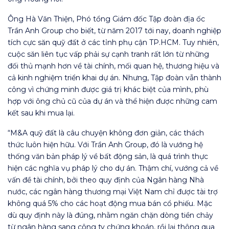
Ông Hà Văn Thiện, Phó tổng Giám đốc Tập đoàn địa ốc
Trần Anh Group cho biết, từ năm 2017 tới nay, doanh nghiệp
tích cực săn quỹ đất ở các tỉnh phụ cận TP.HCM. Tuy nhiên,
cuộc săn liên tục vấp phải sự cạnh tranh rất lớn từ những
đối thủ mạnh hơn về tài chính, mối quan hệ, thương hiệu và
cả kinh nghiệm triển khai dự án. Nhưng, Tập đoàn vẫn thành
công vì chứng minh được giá trị khác biệt của mình, phù
hợp với ông chủ cũ của dự án và thể hiện được những cam
kết sau khi mua lại.
“M&A quỹ đất là câu chuyện không đơn giản, các thách
thức luôn hiện hữu. Với Trần Anh Group, đó là vướng hệ
thống văn bản pháp lý về bất động sản, là quá trình thực
hiện các nghĩa vụ pháp lý cho dự án. Thậm chí, vướng cả về
vấn đề tài chính, bởi theo quy định của Ngân hàng Nhà
nước, các ngân hàng thương mại Việt Nam chỉ được tài trợ
không quá 5% cho các hoạt động mua bán cổ phiếu. Mặc
dù quy định này là đúng, nhằm ngăn chặn dòng tiền chảy
từ ngân hàng sang công ty chứng khoán, rồi lại thông qua