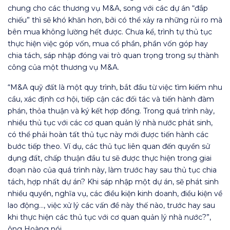
chung cho các thương vụ M&A, song với các dự án “đắp
chiếu” thì sẽ khó khăn hơn, bởi có thể xảy ra những rủi ro mà
bên mua không lường hết được. Chưa kể, trình tự thủ tục
thực hiện việc góp vốn, mua cổ phần, phần vốn góp hay
chia tách, sáp nhập đóng vai trò quan trọng trong sự thành
công của một thương vụ M&A.
“M&A quỹ đất là một quy trình, bắt đầu từ việc tìm kiếm nhu
cầu, xác định cơ hội, tiếp cận các đối tác và tiến hành đàm
phán, thỏa thuận và ký kết hợp đồng. Trong quá trình này,
nhiều thủ tục với các cơ quan quản lý nhà nước phát sinh,
có thể phải hoàn tất thủ tục này mới được tiến hành các
bước tiếp theo. Ví dụ, các thủ tục liên quan đến quyền sử
dụng đất, chấp thuận đầu tư sẽ được thực hiện trong giai
đoạn nào của quá trình này, làm trước hay sau thủ tục chia
tách, hợp nhất dự án? Khi sáp nhập một dự án, sẽ phát sinh
nhiều quyền, nghĩa vụ, các điều kiện kinh doanh, điều kiện về
lao động…, việc xử lý các vấn đề này thế nào, trước hay sau
khi thực hiện các thủ tục với cơ quan quản lý nhà nước?”,
ông Hoàng nói.