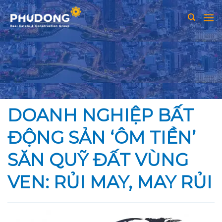
Skip
to
content
DOANH NGHIỆP BẤT
ĐỘNG SẢN ‘ÔM TIỀN’
SĂN QUỸ ĐẤT VÙNG
VEN: RỦI MAY, MAY RỦI