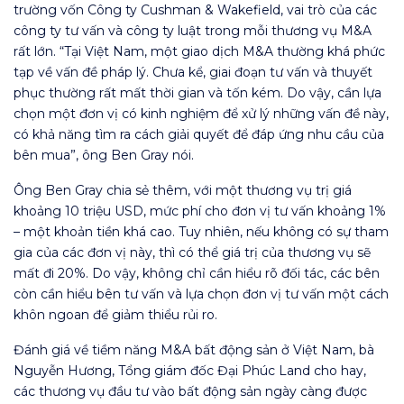
trường vốn Công ty Cushman & Wakefield, vai trò của các
công ty tư vấn và công ty luật trong mỗi thương vụ M&A
rất lớn. “Tại Việt Nam, một giao dịch M&A thường khá phức
tạp về vấn đề pháp lý. Chưa kể, giai đoạn tư vấn và thuyết
phục thường rất mất thời gian và tốn kém. Do vậy, cần lựa
chọn một đơn vị có kinh nghiệm để xử lý những vấn đề này,
có khả năng tìm ra cách giải quyết để đáp ứng nhu cầu của
bên mua”, ông Ben Gray nói.
Ông Ben Gray chia sẻ thêm, với một thương vụ trị giá
khoảng 10 triệu USD, mức phí cho đơn vị tư vấn khoảng 1%
– một khoản tiền khá cao. Tuy nhiên, nếu không có sự tham
gia của các đơn vị này, thì có thể giá trị của thương vụ sẽ
mất đi 20%. Do vậy, không chỉ cần hiểu rõ đối tác, các bên
còn cần hiểu bên tư vấn và lựa chọn đơn vị tư vấn một cách
khôn ngoan để giảm thiểu rủi ro.
Đánh giá về tiềm năng M&A bất động sản ở Việt Nam, bà
Nguyễn Hương, Tổng giám đốc Đại Phúc Land cho hay,
các thương vụ đầu tư vào bất động sản ngày càng được