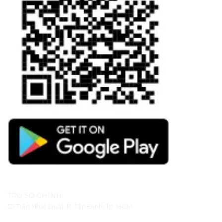
TRỤ SỞ CHÍNH
55 Trần Nhật Duật, P. Tân Định, Tp. HCM