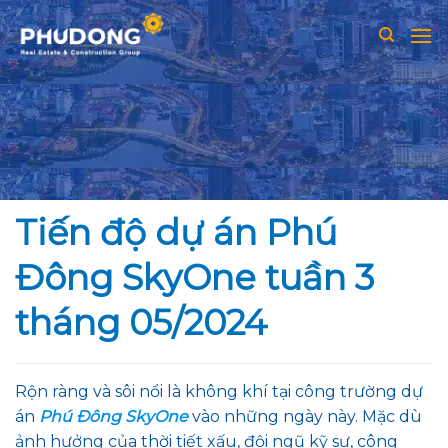
Skip
to
content
Tiến độ dự án Phú
Đông SkyOne tuần 3
tháng 05/2024
Rộn ràng và sôi nổi là không khí tại công trường dự
án
Phú Đông SkyOne
vào những ngày này. Mặc dù
ảnh hưởng của thời tiết xấu, đội ngũ kỹ sư, công