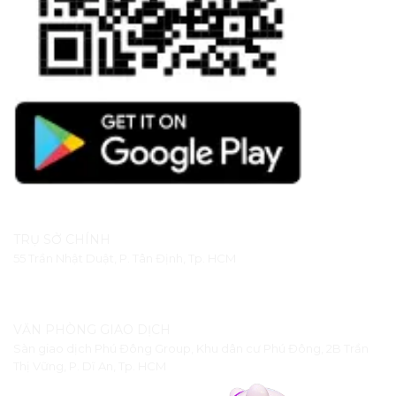
TRỤ SỞ CHÍNH
55 Trần Nhật Duật, P. Tân Định, Tp. HCM
VĂN PHÒNG GIAO DỊCH
Sàn giao dịch Phú Đông Group, Khu dân cư Phú Đông, 2B Trần
Thị Vững, P. Dĩ An, Tp. HCM