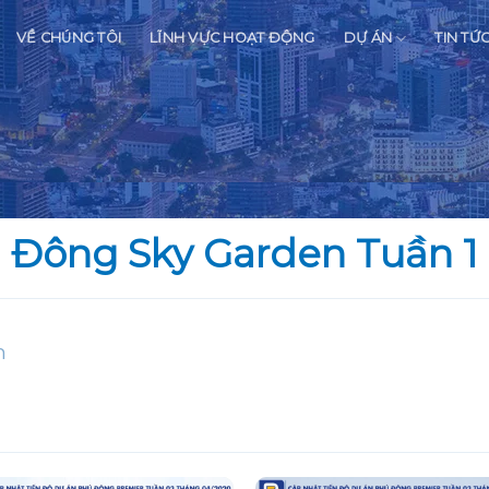
VỀ CHÚNG TÔI
LĨNH VỰC HOẠT ĐỘNG
DỰ ÁN
TIN TỨ
ú Đông Sky Garden Tuần 1
n