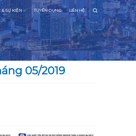
C & SỰ KIỆN
TUYỂN DỤNG
LIÊN HỆ
háng 05/2019