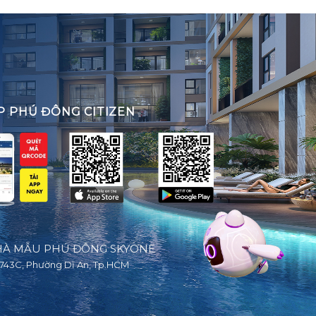
P PHÚ ĐÔNG CITIZEN
À MẪU PHÚ ĐÔNG SKYONE
743C, Phường Dĩ An, Tp.HCM