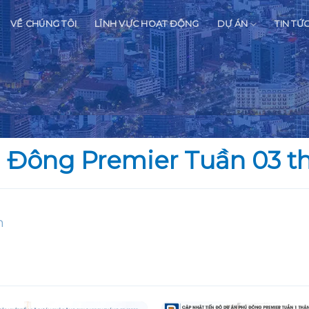
VỀ CHÚNG TÔI
LĨNH VỰC HOẠT ĐỘNG
DỰ ÁN
TIN TỨ
ú Đông Premier Tuần 03 t
n