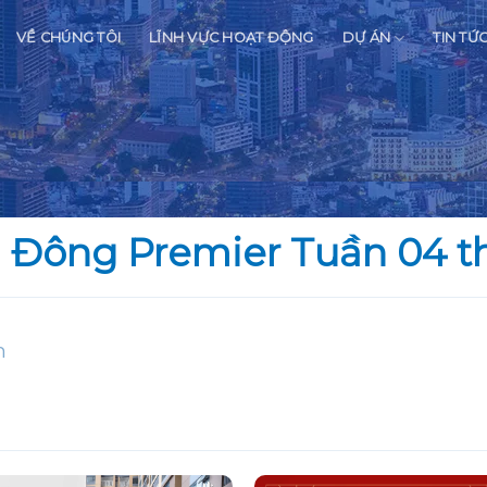
VỀ CHÚNG TÔI
LĨNH VỰC HOẠT ĐỘNG
DỰ ÁN
TIN TỨ
ú Đông Premier Tuần 04 t
n