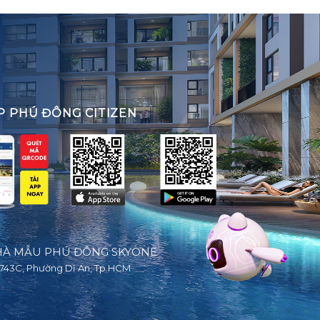
P PHÚ ĐÔNG CITIZEN
À MẪU PHÚ ĐÔNG SKYONE
743C, Phường Dĩ An, Tp.HCM