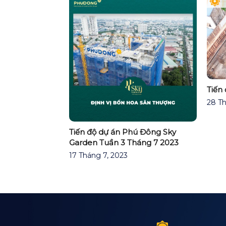
Tiến
ú Đông Premier
/2019
28 Th
Tiến độ dự án Phú Đông Sky
Garden Tuần 3 Tháng 7 2023
17 Tháng 7, 2023