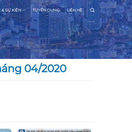
C & SỰ KIỆN
TUYỂN DỤNG
LIÊN HỆ
háng 04/2020