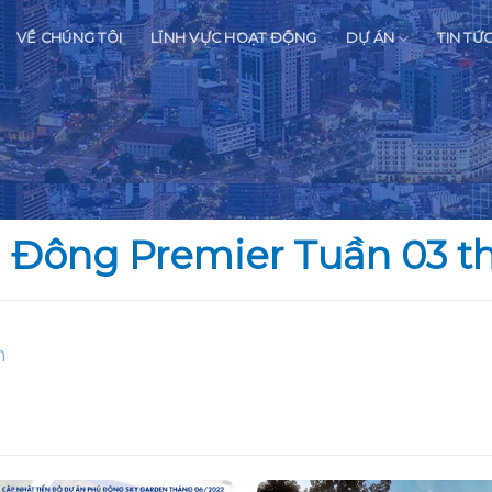
VỀ CHÚNG TÔI
LĨNH VỰC HOẠT ĐỘNG
DỰ ÁN
TIN TỨ
ú Đông Premier Tuần 03 t
n