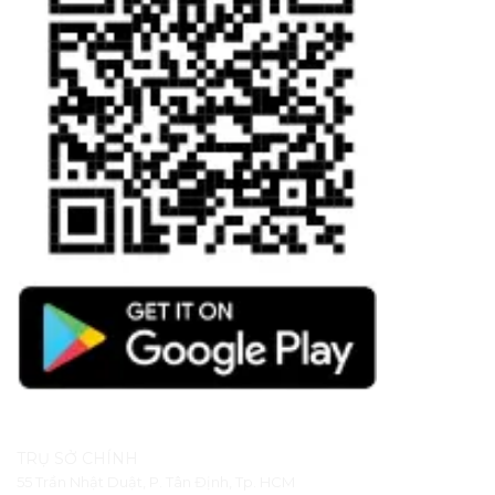
TRỤ SỞ CHÍNH
55 Trần Nhật Duật, P. Tân Định, Tp. HCM