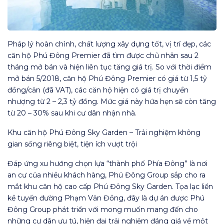
Pháp lý hoàn chỉnh, chất lượng xây dựng tốt, vị trí đẹp, các
căn hộ Phú Đông Premier đã tìm được chủ nhân sau 2
tháng mở bán và hiện liên tục tăng giá trị. So với thời điểm
mở bán 5/2018, căn hộ Phú Đông Premier có giá từ 1,5 tỷ
đồng/căn (đã VAT), các căn hộ hiện có giá trị chuyển
nhượng từ 2 – 2,3 tỷ đồng. Mức giá này hứa hẹn sẽ còn tăng
từ 20 – 30% sau khi cư dân nhận nhà.
Khu căn hộ Phú Đông Sky Garden – Trải nghiệm không
gian sống riêng biệt, tiện ích vượt trội
Đáp ứng xu hướng chọn lựa “thành phố Phía Đông” là nơi
an cư của nhiều khách hàng, Phú Đông Group sắp cho ra
mắt khu căn hộ cao cấp Phú Đông Sky Garden. Tọa lạc liền
kề tuyến đường Phạm Văn Đồng, đây là dự án được Phú
Đông Group phát triển với mong muốn mang đến cho
những cư dân ưu tú, hiện đại trải nghiệm đáng giá về một