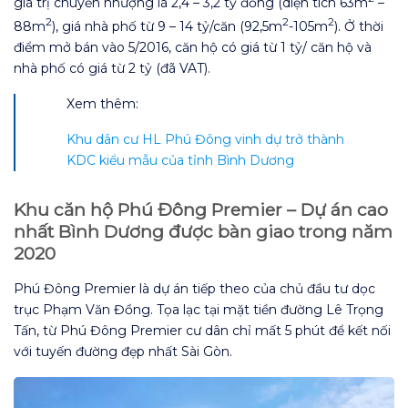
giá trị chuyển nhượng là 2,4 – 3,2 tỷ đồng (diện tích 63m
–
2
2
2
88m
), giá nhà phố từ 9 – 14 tỷ/căn (92,5m
-105m
). Ở thời
điểm mở bán vào 5/2016, căn hộ có giá từ 1 tỷ/ căn hộ và
nhà phố có giá từ 2 tỷ (đã VAT).
Xem thêm:
Khu dân cư HL Phú Đông vinh dự trở thành
KDC kiểu mẫu của tỉnh Bình Dương
Khu căn hộ Phú Đông Premier – Dự án cao
nhất Bình Dương được bàn giao trong năm
2020
Phú Đông Premier là dự án tiếp theo của chủ đầu tư dọc
trục Phạm Văn Đồng. Tọa lạc tại mặt tiền đường Lê Trọng
Tấn, từ Phú Đông Premier cư dân chỉ mất 5 phút để kết nối
với tuyến đường đẹp nhất Sài Gòn.