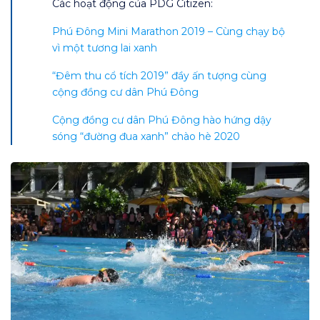
Các hoạt động của PDG Citizen:
Phú Đông Mini Marathon 2019 – Cùng chạy bộ
vì một tương lai xanh
“Đêm thu cổ tích 2019” đầy ấn tượng cùng
cộng đồng cư dân Phú Đông
Cộng đồng cư dân Phú Đông hào hứng dậy
sóng “đường đua xanh” chào hè 2020