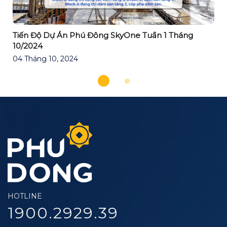
Tiến Độ Dự Án Phú Đông SkyOne Tuần 1 Tháng
10/2024
04 Tháng 10, 2024
HOTLINE
1900.2929.39