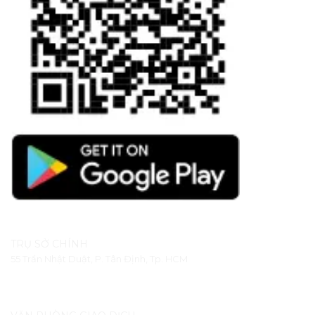
TRỤ SỞ CHÍNH
55 Trần Nhật Duật, P. Tân Định, Tp. HCM