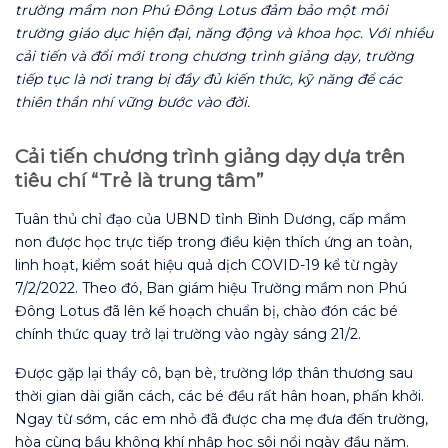
trường mầm non Phú Đông Lotus đảm bảo một môi
trường giáo dục hiện đại, năng động và khoa học. Với nhiều
cải tiến và đổi mới trong chương trình giảng dạy, trường
tiếp tục là nơi trang bị đầy đủ kiến thức, kỹ năng để các
thiên thần nhí vững bước vào đời.
Cải tiến chương trình giảng dạy dựa trên
tiêu chí “Trẻ là trung tâm”
Tuân thủ chỉ đạo của UBND tỉnh Bình Dương, cấp mầm
non được học trực tiếp trong điều kiện thích ứng an toàn,
linh hoạt, kiểm soát hiệu quả dịch COVID-19 kể từ ngày
7/2/2022. Theo đó, Ban giám hiệu Trường mầm non Phú
Đông Lotus đã lên kế hoạch chuẩn bị, chào đón các bé
chính thức quay trở lại trường vào ngày sáng 21/2.
Được gặp lại thầy cô, bạn bè, trường lớp thân thương sau
thời gian dài giãn cách, các bé đều rất hân hoan, phấn khởi.
Ngay từ sớm, các em nhỏ đã được cha mẹ đưa đến trường,
hòa cùng bầu không khí nhập học sôi nổi ngày đầu năm.