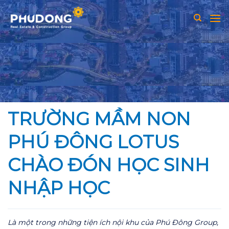
Skip
to
content
TRƯỜNG MẦM NON
PHÚ ĐÔNG LOTUS
CHÀO ĐÓN HỌC SINH
NHẬP HỌC
Là một trong những tiện ích nội khu của Phú Đông Group,