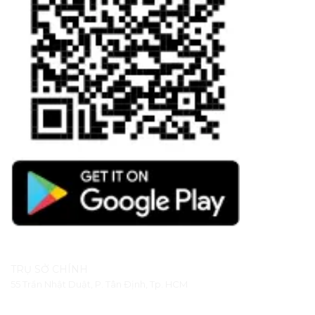
TRỤ SỞ CHÍNH
55 Trần Nhật Duật, P. Tân Định, Tp. HCM