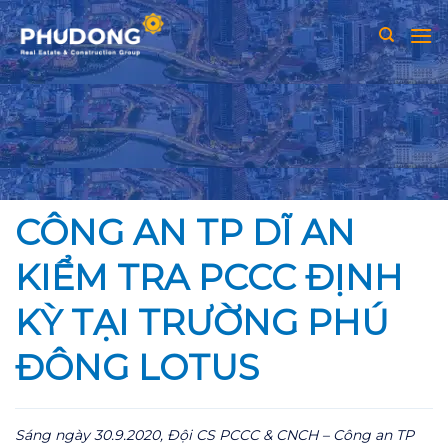
Skip
to
content
CÔNG AN TP DĨ AN
KIỂM TRA PCCC ĐỊNH
KỲ TẠI TRƯỜNG PHÚ
ĐÔNG LOTUS
Sáng ngày 30.9.2020, Đội CS PCCC & CNCH – Công an TP