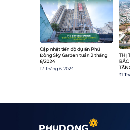
ẢN TRỊ CHUNG
Cập nhật tiến độ dự án Phú
THỊ
Ú ĐÔNG
Đông Sky Garden tuần 2 tháng
BẮC 
IÊN – TRÁCH
6/2024
TẦN
 CỘNG ĐỒNG
17 Tháng 6, 2024
ĂN
31 Th