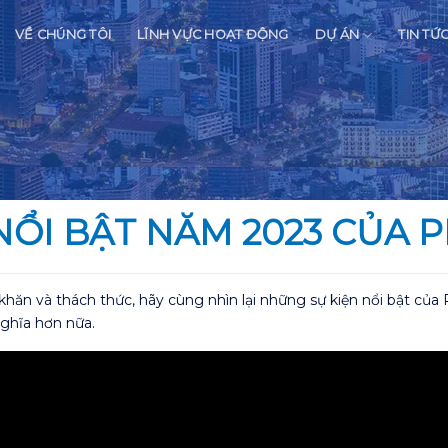
VỀ CHÚNG TÔI
LĨNH VỰC HOẠT ĐỘNG
DỰ ÁN
TIN TỨ
NỔI BẬT NĂM 2023 CỦA
hăn và thách thức, hãy cùng nhìn lại những sự kiện nổi bật củ
ghĩa hơn nữa.