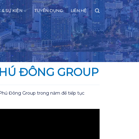
C & SỰ KIỆN
TUYỂN DỤNG
LIÊN HỆ
 PHÚ ĐÔNG GROUP
a Phú Đông Group trong năm để tiếp tục