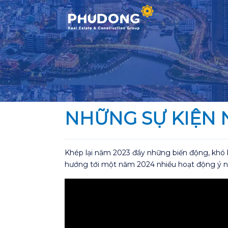
Skip
to
content
NHỮNG SỰ KIỆN 
Khép lại năm 2023 đầy những biến động, khó k
hướng tới một năm 2024 nhiều hoạt động ý n