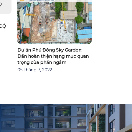
 ĐỘ
Dự án Phú Đông Sky Garden:
PHÚ ĐÔNG PRE
Dần hoàn thiện hạng mục quan
“CƠN SỐT” BẤ
trọng của phần ngầm
ĐÔNG BẮC TP
05 Tháng 7, 2022
30 Tháng 12, 20