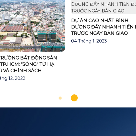
DỰ ÁN CAO NHẤT BÌNH
DƯƠNG ĐẨY NHANH TIẾN
TRƯỚC NGÀY BÀN GIAO
04 Tháng 1, 2023
 TRƯỜNG BẤT ĐỘNG SẢN
TP.HCM: “SÓNG” TỪ HẠ
G VÀ CHÍNH SÁCH
áng 12, 2022