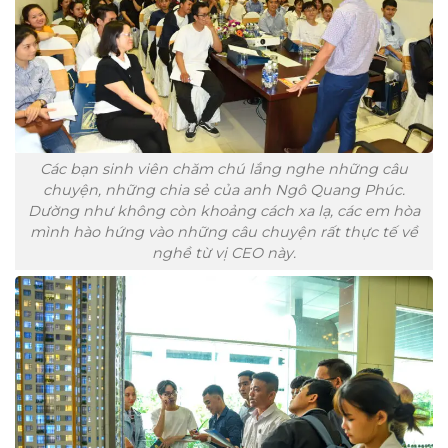
Các bạn sinh viên chăm chú lắng nghe những câu
chuyện, những chia sẻ của anh Ngô Quang Phúc.
Dường như không còn khoảng cách xa lạ, các em hòa
mình hào hứng vào những câu chuyện rất thực tế về
nghề từ vị CEO này.