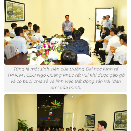
Từng là một sinh viên của trường Đại học Kinh tế
TPHCM , CEO Ngô Quang Phúc rất vui khi được gặp gỡ
và có buổi chia sẻ về lĩnh việc Bất động sản với “đàn
em” của mình.