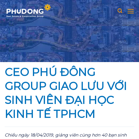
Skip
to
content
CEO PHÚ ĐÔNG
GROUP GIAO LƯU VỚI
SINH VIÊN ĐẠI HỌC
KINH TẾ TPHCM
Chiều ngày 18/04/2019, giảng viên cùng hơn 40 bạn sinh