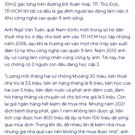
10m2 gác lửng trên đường Đỗ Xuân Hợp, TP. Thủ Đức,
TP.HCM thì tất cả đều là gia đình người lao động làm việc ở
Khu công nghệ cao quận 9 sinh sống.
Anh Ngô Văn Tuấn, quê Nam Định, một trong số hộ dân
thuê nhà trọ ở đây cho biết anh vào TP.HCM học tập những
năm 2006, sau khi ra trường xin vào một nhà máy sản xuất
điện tử tại Khu công nghệ cao quận 9 làm. Năm 2010 anh
lấy vợ cũng làm công nhân cùng công ty anh. Tới nay, hai
vợ chồng có 2 người con đều đang học cấp 2.
“Lương mỗi tháng hai vợ chồng khoảng 30 triệu, tiền thuê
nhà trọ là 3,5 triệu, tiền ăn hàng tháng là 8 triệu, tiền học của
hai con 5 triệu, tiền điện nước và phát sinh đám cưới, đám
hỏi hàng tháng và chuyển về cho bố mẹ già là 5 triệu. Còn
lại gửi ngân hàng tiết kiệm để mua nhà. Nhưng năm 2021
dịch bệnh bùng phát, gần 1 năm không làm được gì, tiền
tích cóp được hơn 800 triệu đã lấy ra hơn 100 triệu để sống
qua mùa dịch. Trong khi đó, đã nhiều lần đi kiếm nhà mua
nhưng giá nhà quá cao nên không thể mua được nhà”, anh