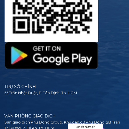
TRỤ SỞ CHÍNH
55 Trần Nhật Duật, P. Tân Định, Tp. HCM
VĂN PHÒNG GIAO DỊCH
Sàn giao dịch Phú Đông Group, Khu dân cư Phú Đông, 2B Trần
Thị Vững, P. Dĩ An, Tp. HCM