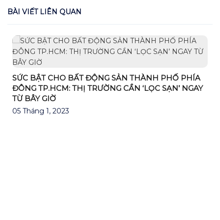
BÀI VIẾT LIÊN QUAN
SỨC BẬT CHO BẤT ĐỘNG SẢN THÀNH PHỐ PHÍA
ĐÔNG TP.HCM: THỊ TRƯỜNG CẦN ‘LỌC SẠN’ NGAY
TỪ BÂY GIỜ
05 Tháng 1, 2023