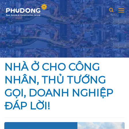
Skip
to
content
NHÀ Ở CHO CÔNG
NHÂN, THỦ TƯỚNG
GỌI, DOANH NGHIỆP
ĐÁP LỜI!