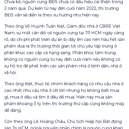
Chưa kể, nguồn cung BĐS chưa có dấu hiệu cải thiện trong
2 năm qua. Dự kiến từ nay đến cuối năm 2022, thị trường
BĐS vẫn sẽ diễn ra theo xu hướng như hiện nay.
Theo ông Võ Huỳnh Tuấn Kiệt, Giám đốc nhà ở CBRE Việt
Nam, sự mất cân đối về nguồn cung tại TP.HCM ngày càng
rõ, do chi phí phát triển dự án bị đẩy lên cao nên hầu hết sản
phẩm đưa ra thị trường thời gian tới chủ yếu tập trung ở
phân khúc cao cấp và hạng sang. Phân khúc tầm trung
không có nguồn cung từ nay đến cuối năm nếu không có
sự hỗ trợ để phát triển các sản phẩm nhà ở bình dân, nhà ở
xã hội.
Theo ông Kiệt, thực tế, nhóm khách hàng có nhu cầu nhà ở
cao nhất nhu cầu nhà ở rất lớn nhưng họ không biết mua
gì, mua ở đâu và tìm ở đâu để mua. Hiện nay mua sản
phẩm khoảng 3 tỷ trên thị trường thứ cấp cũng không mấy
dễ dàng.
Còn theo ông Lê Hoàng Châu, Chủ tịch Hiệp hội Bất động
sản Tp.HCM, ngoài nguyên nhân chính là nguồn cung khan