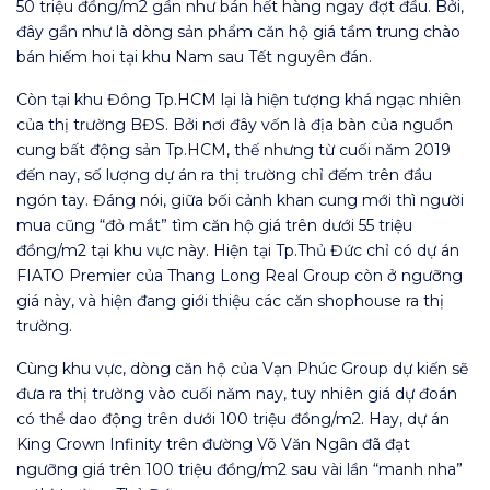
50 triệu đồng/m2 gần như bán hết hàng ngay đợt đầu. Bởi,
đây gần như là dòng sản phẩm căn hộ giá tầm trung chào
bán hiếm hoi tại khu Nam sau Tết nguyên đán.
Còn tại khu Đông Tp.HCM lại là hiện tượng khá ngạc nhiên
của thị trường BĐS. Bởi nơi đây vốn là địa bàn của nguồn
cung bất động sản Tp.HCM, thế nhưng từ cuối năm 2019
đến nay, số lượng dự án ra thị trường chỉ đếm trên đầu
ngón tay. Đáng nói, giữa bối cảnh khan cung mới thì người
mua cũng “đỏ mắt” tìm căn hộ giá trên dưới 55 triệu
đồng/m2 tại khu vực này. Hiện tại Tp.Thủ Đức chỉ có dự án
FIATO Premier của Thang Long Real Group còn ở ngưỡng
giá này, và hiện đang giới thiệu các căn shophouse ra thị
trường.
Cùng khu vực, dòng căn hộ của Vạn Phúc Group dự kiến sẽ
đưa ra thị trường vào cuối năm nay, tuy nhiên giá dự đoán
có thể dao động trên dưới 100 triệu đồng/m2. Hay, dự án
King Crown Infinity trên đường Võ Văn Ngân đã đạt
ngưỡng giá trên 100 triệu đồng/m2 sau vài lần “manh nha”