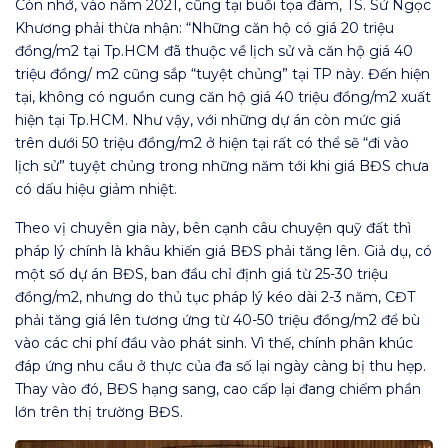
Còn nhớ, vào năm 2021, cũng tại buổi tọa đàm, TS. Sử Ngọc
Khương phải thừa nhận: “Những căn hộ có giá 20 triệu
đồng/m2 tại Tp.HCM đã thuộc về lịch sử và căn hộ giá 40
triệu đồng/ m2 cũng sắp “tuyệt chủng” tại TP này. Đến hiện
tại, không có nguồn cung căn hộ giá 40 triệu đồng/m2 xuất
hiện tại Tp.HCM. Như vậy, với những dự án còn mức giá
trên dưới 50 triệu đồng/m2 ở hiện tại rất có thể sẽ “đi vào
lịch sử” tuyệt chủng trong những năm tới khi giá BĐS chưa
có dấu hiệu giảm nhiệt.
Theo vị chuyên gia này, bên cạnh câu chuyện quỹ đất thì
pháp lý chính là khâu khiến giá BĐS phải tăng lên. Giả dụ, có
một số dự án BĐS, ban đầu chỉ định giá từ 25-30 triệu
đồng/m2, nhưng do thủ tục pháp lý kéo dài 2-3 năm, CĐT
phải tăng giá lên tương ứng từ 40-50 triệu đồng/m2 để bù
vào các chi phí đầu vào phát sinh. Vì thế, chính phân khúc
đáp ứng nhu cầu ở thực của đa số lại ngày càng bị thu hẹp.
Thay vào đó, BĐS hạng sang, cao cấp lại đang chiếm phần
lớn trên thị trường BĐS.