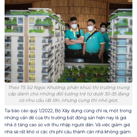
Theo TS Sử Ngọc Khương, phân khúc thị trường trung
cấp dành cho những đối tượng trẻ từ dưới 30-35 đang
có nhu cầu rất lớn, nhưng cung thì nhỏ giọt.
Tại báo cáo quý 1/2022, Bộ Xây dựng cũng chỉ ra, một trong
những vấn đề của thị trường bất động sản hiện nay là giá
nhà ở tăng cao so với thu nhập người dân. Và việc giảm giá
nhà sẽ rất khó vì các chi phí cấu thành căn nhà không giảm.