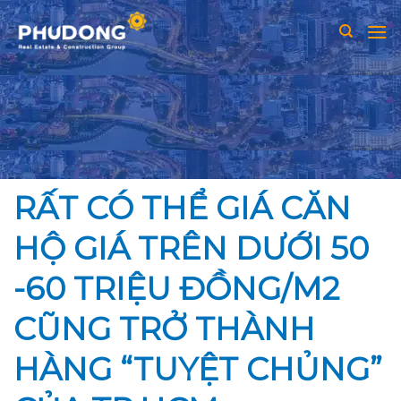
Skip
to
content
RẤT CÓ THỂ GIÁ CĂN
HỘ GIÁ TRÊN DƯỚI 50
-60 TRIỆU ĐỒNG/M2
CŨNG TRỞ THÀNH
HÀNG “TUYỆT CHỦNG”