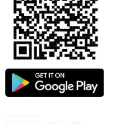
TRỤ SỞ CHÍNH
55 Trần Nhật Duật, P. Tân Định, Tp. HCM