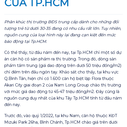
CỦA TP.HCM
Phân khúc thị trường BĐS trung cấp dành cho những đối
tượng trẻ từ dưới 30-35 đang có nhu cầu rất lớn. Tuy nhiên,
nguồn cung của loại hình này lại đang cạn kiệt đến mức
báo động tại Tp.HCM.
Có thể thấy, từ đầu năm đến nay, tại Tp.HCM chỉ một số dự
án căn hộ có sản phẩm ra thị trường. Trong đó, dòng sản
phẩm tầm trung (giá dao động trên dưới 50 triệu đồng/m2)
chỉ đếm trên đầu ngón tay. Khảo sát cho thấy, tại khu vực
Q.Bình Tân, hiện chỉ có 1.600 căn hộ biệt lập Flora thuộc
Akari City giai đoạn 2 của Nam Long Group chào thị trường
với mức giá dao động từ 45-47 triệu đồng/m2. Đây cũng là
nguồn cung duy nhất của khu Tây Tp.HCM tính từ đầu năm
đến nay.
Trước đó, vào quý 1/2022, tại khu Nam, căn hộ thuộc KĐT
Mizuki Park 26ha, Bình Chánh, Tp.HCM chào giá trên dưới