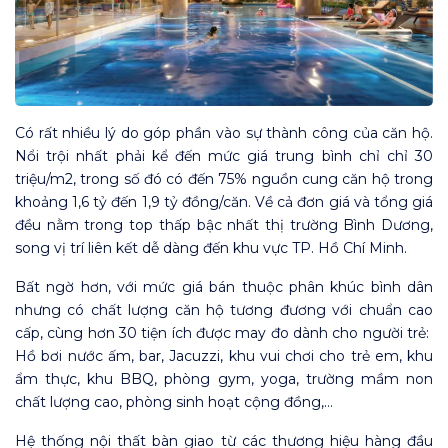
Có rất nhiều lý do góp phần vào sự thành công của căn hộ.
Nổi trội nhất phải kể đến mức giá trung bình chỉ chỉ 30
triệu/m2, trong số đó có đến 75% nguồn cung căn hộ trong
khoảng 1,6 tỷ đến 1,9 tỷ đồng/căn. Về cả đơn giá và tổng giá
đều nằm trong top thấp bậc nhất thị trường Bình Dương,
song vị trí liên kết dễ dàng đến khu vực TP. Hồ Chí Minh.
Bất ngờ hơn, với mức giá bán thuộc phân khúc bình dân
nhưng có chất lượng căn hộ tương đương với chuẩn cao
cấp, cùng hơn 30 tiện ích được may đo dành cho người trẻ:
Hồ bơi nước ấm, bar, Jacuzzi, khu vui chơi cho trẻ em, khu
ẩm thực, khu BBQ, phòng gym, yoga, trường mầm non
chất lượng cao, phòng sinh hoạt cộng đồng,…
Hệ thống nội thất bàn giao từ các thương hiệu hàng đầu