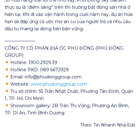
thực sự là “điểm sáng” trên thị trường bất động sản nhà ở
hiện tại. Khi đi vào vận hành trong cuối năm nay, dự án hứa
hẹn sẽ đáp ứng cả ước mơ an cư của người trẻ và nhu cầu
đầu tư mang lại dòng tiền bền vững.
———————
CÔNG TY CỔ PHẦN ĐỊA ỐC PHÚ ĐÔNG (PHÚ ĐÔNG
GROUP)
Hotline: 1900.2929.39
Hotline PKD: 089 6672929
Email: info@phudonggroup.com
Website:
www.phudonggroup.com
Trụ sở chính: 55 Trần Nhật Duật, Phường Tân Định, Quận
1, TP. Hồ Chí Minh
Showroom gallery: 2B Trần Thị Vững, Phường An Bình,
TP. Dĩ An, Tỉnh Bình Dương.
Theo: Tin Nhanh Nhà Đất