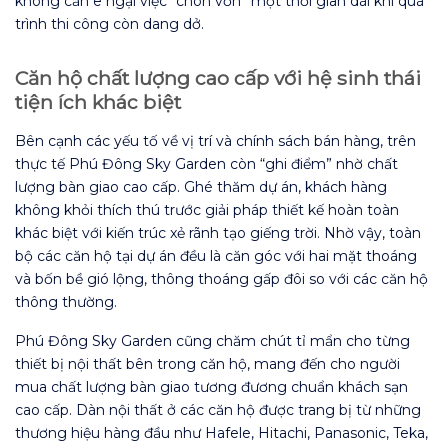
không cần e ngại việc “chôn vốn” một thời gian dài khi quá
trình thi công còn dang dở.
Căn hộ chất lượng cao cấp với hệ sinh thái
tiện ích khác biệt
Bên cạnh các yếu tố về vị trí và chính sách bán hàng, trên
thực tế Phú Đông Sky Garden còn “ghi điểm” nhờ chất
lượng bàn giao cao cấp. Ghé thăm dự án, khách hàng
không khỏi thích thú trước giải pháp thiết kế hoàn toàn
khác biệt với kiến trúc xẻ rãnh tạo giếng trời. Nhờ vậy, toàn
bộ các căn hộ tại dự án đều là căn góc với hai mặt thoáng
và bốn bề gió lộng, thông thoáng gấp đôi so với các căn hộ
thông thường.
Phú Đông Sky Garden cũng chăm chút tỉ mẩn cho từng
thiết bị nội thất bên trong căn hộ, mang đến cho người
mua chất lượng bàn giao tương đương chuẩn khách sạn
cao cấp. Dàn nội thất ở các căn hộ được trang bị từ những
thương hiệu hàng đầu như Hafele, Hitachi, Panasonic, Teka,