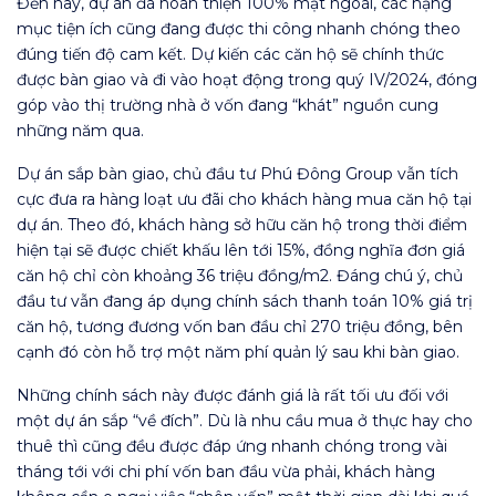
Đến nay, dự án đã hoàn thiện 100% mặt ngoài, các hạng
mục tiện ích cũng đang được thi công nhanh chóng theo
đúng tiến độ cam kết. Dự kiến các căn hộ sẽ chính thức
được bàn giao và đi vào hoạt động trong quý IV/2024, đóng
góp vào thị trường nhà ở vốn đang “khát” nguồn cung
những năm qua.
Dự án sắp bàn giao, chủ đầu tư Phú Đông Group vẫn tích
cực đưa ra hàng loạt ưu đãi cho khách hàng mua căn hộ tại
dự án. Theo đó, khách hàng sở hữu căn hộ trong thời điểm
hiện tại sẽ được chiết khấu lên tới 15%, đồng nghĩa đơn giá
căn hộ chỉ còn khoảng 36 triệu đồng/m2. Đáng chú ý, chủ
đầu tư vẫn đang áp dụng chính sách thanh toán 10% giá trị
căn hộ, tương đương vốn ban đầu chỉ 270 triệu đồng, bên
cạnh đó còn hỗ trợ một năm phí quản lý sau khi bàn giao.
Những chính sách này được đánh giá là rất tối ưu đối với
một dự án sắp “về đích”. Dù là nhu cầu mua ở thực hay cho
thuê thì cũng đều được đáp ứng nhanh chóng trong vài
tháng tới với chi phí vốn ban đầu vừa phải, khách hàng