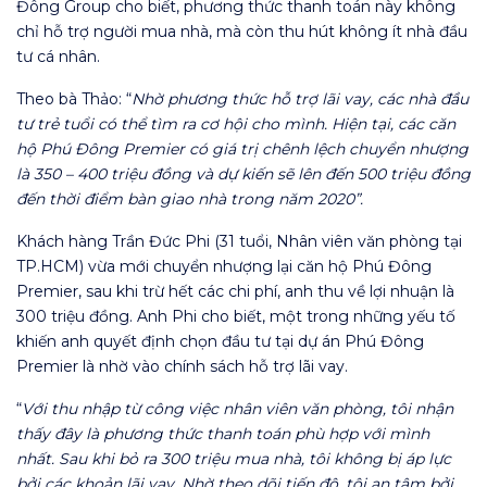
Đông Group cho biết, phương thức thanh toán này không
chỉ hỗ trợ người mua nhà, mà còn thu hút không ít nhà đầu
tư cá nhân.
Theo bà Thảo: “
Nhờ phương thức hỗ trợ lãi vay, các nhà đầu
tư trẻ tuổi có thể tìm ra cơ hội cho mình. Hiện tại, các căn
hộ Phú Đông Premier có giá trị chênh lệch chuyển nhượng
là 350 – 400 triệu đồng và dự kiến sẽ lên đến 500 triệu đồng
đến thời điểm bàn giao nhà trong năm 2020”.
Khách hàng Trần Đức Phi (31 tuổi, Nhân viên văn phòng tại
TP.HCM) vừa mới chuyển nhượng lại căn hộ Phú Đông
Premier, sau khi trừ hết các chi phí, anh thu về lợi nhuận là
300 triệu đồng. Anh Phi cho biết, một trong những yếu tố
khiến anh quyết định chọn đầu tư tại dự án Phú Đông
Premier là nhờ vào chính sách hỗ trợ lãi vay.
“
Với thu nhập từ công việc nhân viên văn phòng, tôi nhận
thấy đây là phương thức thanh toán phù hợp với mình
nhất. Sau khi bỏ ra 300 triệu mua nhà, tôi không bị áp lực
bởi các khoản lãi vay. Nhờ theo dõi tiến độ, tôi an tâm bởi