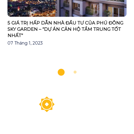
5 GIÁ TRỊ HẤP DẪN NHÀ ĐẦU TƯ CỦA PHÚ ĐÔNG
SKY GARDEN – “DỰ ÁN CĂN HỘ TẦM TRUNG TỐT
NHẤT”
07 Tháng 1, 2023