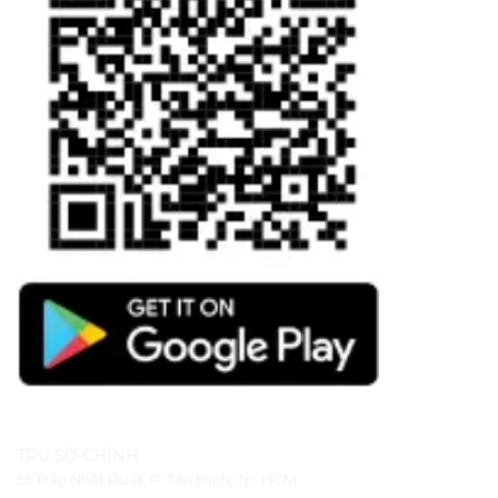
TRỤ SỞ CHÍNH
55 Trần Nhật Duật, P. Tân Định, Tp. HCM