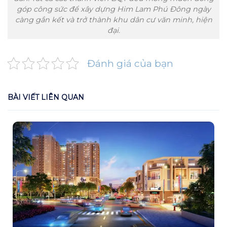
góp công sức để xây dựng Him Lam Phú Đông ngày
càng gắn kết và trở thành khu dân cư văn minh, hiện
đại.
Đánh giá của bạn
BÀI VIẾT LIÊN QUAN