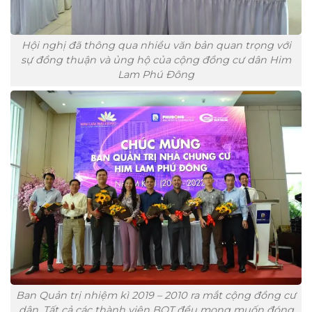
Hội nghị đã thông qua nhiều văn bản quan trọng với
sự đồng thuận và ủng hộ của cộng đồng cư dân Him
Lam Phú Đông
Ban Quản trị nhiệm kì 2019 – 2010 ra mắt cộng đồng cư
dân. Tất cả các thành viên BQT đều mong muốn đóng