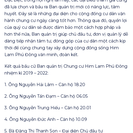
Đặc biệt, trong hội nghị lần này, các đại biểu tham gia cũng
đã lựa chọn và bầu ra Ban quản trị mới có năng lực, tâm
huyết. Đây sẽ là những đại diện cho cộng đồng cư dân vận
hành chung cư ngày càng tốt hơn. Thông qua đó, quyền lợi
của quý cư dân sẽ được đảm bảo một cách hợp pháp và
hơn thế nữa, Ban quản trị giúp chủ đầu tư, đơn vị quản lý dễ
dàng tiếp nhận tâm tư, đóng góp của cư dân một cách kịp
thời để cùng chung tay xây dựng cộng đồng sống Him
Lam Phú Đông văn minh, đoàn kết.
Kết quả bầu cử Ban quản trị Chung cư Him Lam Phú Đông
nhiệm kì 2019 – 2022:
1. Ông Nguyễn Hải Lâm – Căn hộ 18.20
2. Ông Nguyễn Tấn Đạm – Căn hộ 06.05
3. Ông Nguyễn Trung Hiếu – Căn hộ 20.01
4. Ông Nguyễn Đức Anh – Căn hộ 10.09
5. Bà Đặng Thị Thanh Son – Đại diện Chủ đầu tư