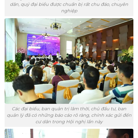
dân, quý đại biểu được chuẩn bị rất chu đáo, chuyên
nghiệp
Các đại biểu, ban quản trị lâm thời, chủ đầu tư, ban
quản lý đã có những báo cáo rõ ràng, chính xác gửi đến
cư dân trong Hội nghị lần này