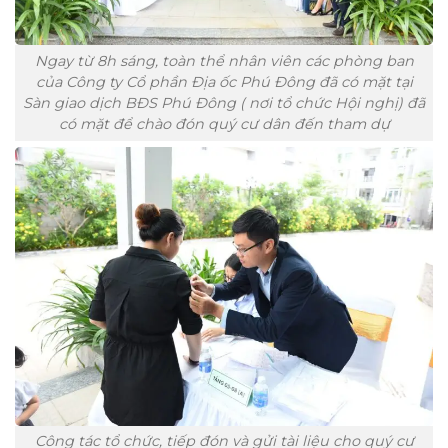
Ngay từ 8h sáng, toàn thể nhân viên các phòng ban
của Công ty Cổ phần Địa ốc Phú Đông đã có mặt tại
Sàn giao dịch BĐS Phú Đông ( nơi tổ chức Hội nghị) đã
có mặt để chào đón quý cư dân đến tham dự
Công tác tổ chức, tiếp đón và gửi tài liệu cho quý cư