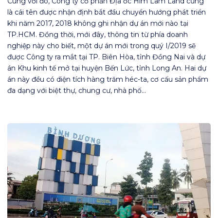
Cùng với đó, Công ty cổ phần Địa ốc Him Lam Land cũng
là cái tên được nhận định bắt đầu chuyển hướng phát triển
khi năm 2017, 2018 không ghi nhận dự án mới nào tại
TP.HCM. Đồng thời, mới đây, thông tin từ phía doanh
nghiệp này cho biết, một dự án mới trong quý I/2019 sẽ
được Công ty ra mắt tại TP. Biên Hòa, tỉnh Đồng Nai và dự
án Khu kinh tế mở tại huyện Bến Lức, tỉnh Long An. Hai dự
án này đều có diện tích hàng trăm héc-ta, cơ cấu sản phẩm
đa dạng với biệt thự, chung cư, nhà phố…