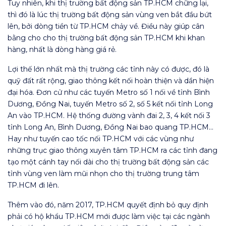
Tuy nhiên, khi thị trường bất động sản TP.HCM chững lại,
thì đó là lúc thị trường bất động sản vùng ven bắt đầu bứt
lên, bởi dòng tiền từ TP.HCM chảy về. Điều này giúp cân
bằng cho cho thị trường bất động sản TP.HCM khi khan
hàng, nhất là dòng hàng giá rẻ.
Lợi thế lớn nhất mà thị trường các tỉnh này có được, đó là
quỹ đất rất rộng, giao thông kết nối hoàn thiện và dần hiện
đại hóa. Đơn cử như các tuyến Metro số 1 nối về tỉnh Bình
Dương, Đồng Nai, tuyến Metro số 2, số 5 kết nối tỉnh Long
An vào TP.HCM. Hệ thống đường vành đai 2, 3, 4 kết nối 3
tỉnh Long An, Bình Dương, Đồng Nai bao quang TP.HCM…
Hay như tuyến cao tốc nối TP.HCM với các vùng như
những trục giao thông xuyên tâm TP.HCM ra các tỉnh đang
tạo một cánh tay nối dài cho thị trường bất động sản các
tỉnh vùng ven làm mũi nhọn cho thị trường trung tâm
TP.HCM đi lên.
Thêm vào đó, năm 2017, TP.HCM quyết định bỏ quy định
phải có hộ khẩu TP.HCM mới được làm việc tại các ngành