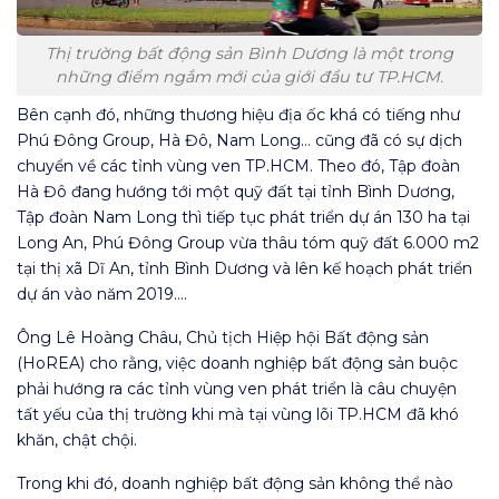
Thị trường bất động sản Bình Dương là một trong
những điểm ngắm mới của giới đầu tư TP.HCM.
Bên cạnh đó, những thương hiệu địa ốc khá có tiếng như
Phú Đông Group, Hà Đô, Nam Long… cũng đã có sự dịch
chuyển về các tỉnh vùng ven TP.HCM. Theo đó, Tập đoàn
Hà Đô đang hướng tới một quỹ đất tại tỉnh Bình Dương,
Tập đoàn Nam Long thì tiếp tục phát triển dự án 130 ha tại
Long An, Phú Đông Group vừa thâu tóm quỹ đất 6.000 m2
tại thị xã Dĩ An, tỉnh Bình Dương và lên kế hoạch phát triển
dự án vào năm 2019….
Ông Lê Hoàng Châu, Chủ tịch Hiệp hội Bất động sản
(HoREA) cho rằng, việc doanh nghiệp bất động sản buộc
phải hướng ra các tỉnh vùng ven phát triển là câu chuyện
tất yếu của thị trường khi mà tại vùng lõi TP.HCM đã khó
khăn, chật chội.
Trong khi đó, doanh nghiệp bất động sản không thể nào