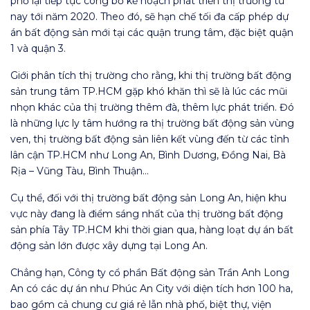
phố lại tiếp tục công bố kế hoạch phát triển thị trường từ
nay tới năm 2020. Theo đó, sẽ hạn chế tối đa cấp phép dự
án bất động sản mới tại các quận trung tâm, đặc biệt quận
1 và quận 3.
Giới phân tích thị trường cho rằng, khi thị trường bất động
sản trung tâm TP.HCM gặp khó khăn thì sẽ là lúc các mũi
nhọn khác của thị trường thêm đà, thêm lực phát triển. Đó
là những lực ly tâm hướng ra thị trường bất động sản vùng
ven, thị trường bất động sản liên kết vùng đến từ các tỉnh
lân cận TP.HCM như Long An, Bình Dương, Đồng Nai, Bà
Rịa – Vũng Tàu, Bình Thuận…
Cụ thể, đối với thị trường bất động sản Long An, hiện khu
vực này đang là điểm sáng nhất của thị trường bất động
sản phía Tây TP.HCM khi thời gian qua, hàng loạt dự án bất
động sản lớn được xây dựng tại Long An.
Chẳng hạn, Công ty cổ phần Bất động sản Trần Anh Long
An có các dự án như Phúc An City với diện tích hơn 100 ha,
bao gồm cả chung cư giá rẻ lẫn nhà phố, biệt thự, viện