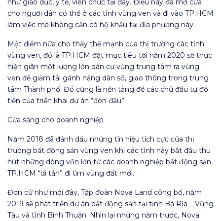
như giáo dục, y tế, viên chức tại đây. Điều này đã mở cửa
cho người dân có thể ở các tỉnh vùng ven và đi vào TP.HCM
làm việc mà không cần có hộ khẩu tại địa phương này.
Một điểm nữa cho thấy thế mạnh của thị trường các tỉnh
vùng ven, đó là TP.HCM đặt mục tiêu tới năm 2020 sẽ thực
hiện giãn một lượng lớn dân cư vùng trung tâm ra vùng
ven để giảm tải gánh nặng dân số, giao thông trong trung
tâm Thành phố. Đó cũng là nền tảng để các chủ đầu tư đổ
tiền của triển khai dự án “đón đầu”.
Cửa sáng cho doanh nghiệp
Năm 2018 đã đánh dấu những tín hiệu tích cực của thị
trường bất động sản vùng ven khi các tỉnh này bắt đầu thu
hút những dòng vốn lớn từ các doanh nghiệp bất động sản
TP.HCM “di tản” đi tìm vùng đất mới.
Đơn cử như mới đây, Tập đoàn Nova Land công bố, năm
2019 sẽ phát triển dự án bất động sản tại tỉnh Bà Rịa – Vũng
Tàu và tỉnh Bình Thuận. Nhìn lại những năm trước, Nova