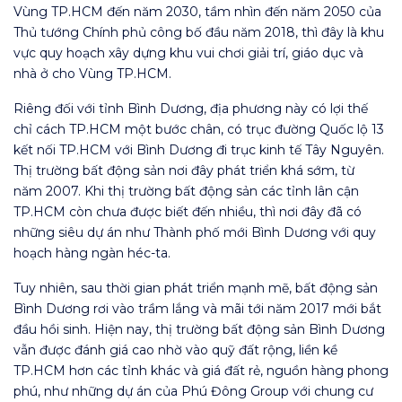
Vùng TP.HCM đến năm 2030, tầm nhìn đến năm 2050 của
Thủ tướng Chính phủ công bố đầu năm 2018, thì đây là khu
vực quy hoạch xây dựng khu vui chơi giải trí, giáo dục và
nhà ở cho Vùng TP.HCM.
Riêng đối với tỉnh Bình Dương, địa phương này có lợi thế
chỉ cách TP.HCM một bước chân, có trục đường Quốc lộ 13
kết nối TP.HCM với Bình Dương đi trục kinh tế Tây Nguyên.
Thị trường bất động sản nơi đây phát triển khá sớm, từ
năm 2007. Khi thị trường bất động sản các tỉnh lân cận
TP.HCM còn chưa được biết đến nhiều, thì nơi đây đã có
những siêu dự án như Thành phố mới Bình Dương với quy
hoạch hàng ngàn héc-ta.
Tuy nhiên, sau thời gian phát triển mạnh mẽ, bất động sản
Bình Dương rơi vào trầm lắng và mãi tới năm 2017 mới bắt
đầu hồi sinh. Hiện nay, thị trường bất động sản Bình Dương
vẫn được đánh giá cao nhờ vào quỹ đất rộng, liền kề
TP.HCM hơn các tỉnh khác và giá đất rẻ, nguồn hàng phong
phú, như những dự án của Phú Đông Group với chung cư