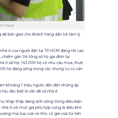
họn mua
g để bàn giao cho khách hàng dẫn tới tâm lý
nhà ở của người dân tại TP.HCM đang rất cao.
chiếm gần 1/4 tổng số hộ gia đình tại
à ở xã hội; 143.000 hộ có nhu cầu mua, thuê
5.000 hộ đang sống trong các chung cư cũ cần
ăm khoảng 1 triệu người, dẫn đến những áp
 hội, đặc biệt là vấn đề về nhà ở.
thu nhập thấp đang sinh sống trong điều kiện
ê nhà ở với mức giá phù hợp cũng là điều khó
ương mại loại vừa và nhỏ, có giá vừa túi tiền