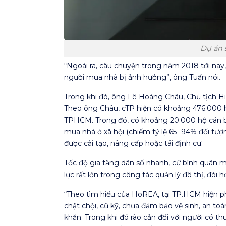
Dự án 
“Ngoài ra, câu chuyện trong năm 2018 tới nay
người mua nhà bị ảnh hưởng”, ông Tuấn nói.
Trong khi đó, ông Lê Hoàng Châu, Chủ tịch H
Theo ông Châu, cTP hiện có khoảng 476.000 hộ
TPHCM. Trong đó, có khoảng 20.000 hộ cán bộ
mua nhà ở xã hội (chiếm tỷ lệ 65- 94% đối tư
được cải tạo, nâng cấp hoặc tái định cư.
Tốc độ gia tăng dân số nhanh, cứ bình quân 
lực rất lớn trong công tác quản lý đô thị, đòi 
“Theo tìm hiểu của HoREA, tại TP.HCM hiện ph
chật chội, cũ kỹ, chưa đảm bảo vệ sinh, an t
khăn. Trong khi đó rào cản đối với người có th