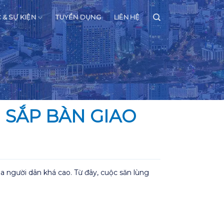
C & SỰ KIỆN
TUYỂN DỤNG
LIÊN HỆ
 SẮP BÀN GIAO
a người dân khá cao. Từ đây, cuộc săn lùng