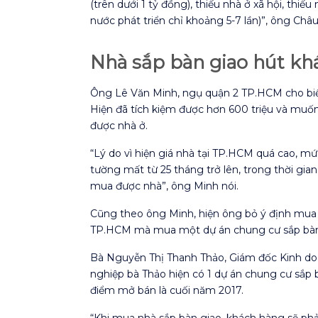
(trên dưới 1 tỷ đồng), thiếu nhà ở xã hội, thi
nước phát triển chỉ khoảng 5-7 lần)”, ông Châu
Nhà sắp bàn giao hút kh
Ông Lê Văn Minh, ngụ quận 2 TP.HCM cho biết
Hiện đã tích kiệm được hơn 600 triệu và mu
được nhà ở.
“Lý do vì hiện giá nhà tại TP.HCM quá cao, m
tường mất từ 25 tháng trở lên, trong thời gi
mua được nhà”, ông Minh nói.
Cũng theo ông Minh, hiện ông bỏ ý định mua 
TP.HCM mà mua một dự án chung cư sắp bàn 
Bà Nguyễn Thị Thanh Thảo, Giám đốc Kinh doa
nghiệp bà Thảo hiện có 1 dự án chung cư sắp 
điểm mở bán là cuối năm 2017.
“Khi mua nhà sắp bàn giao, khách hàng sẽ phải 