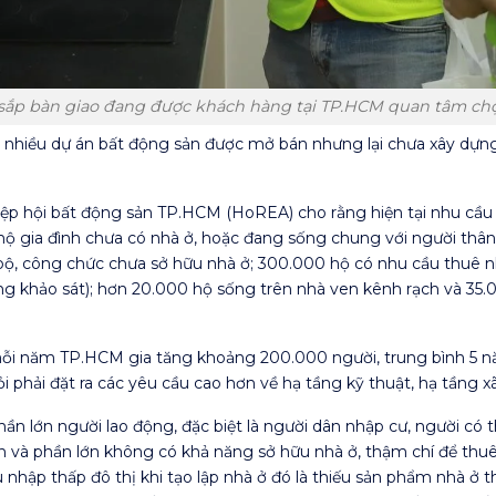
sắp bàn giao đang được khách hàng tại TP.HCM quan tâm c
, nhiều dự án bất động sản được mở bán nhưng lại chưa xây dựn
iệp hội bất động sản TP.HCM (HoREA) cho rằng hiện tại nhu cầu 
 gia đình chưa có nhà ở, hoặc đang sống chung với người thân, 
, công chức chưa sở hữu nhà ở; 300.000 hộ có nhu cầu thuê nh
ợng khảo sát); hơn 20.000 hộ sống trên nhà ven kênh rạch và 3
mỗi năm TP.HCM gia tăng khoảng 200.000 người, trung bình 5 n
hỏi phải đặt ra các yêu cầu cao hơn về hạ tầng kỹ thuật, hạ tầng xã
ần lớn người lao động, đặc biệt là người dân nhập cư, người có 
oàn và phần lớn không có khả năng sở hữu nhà ở, thậm chí để thu
u nhập thấp đô thị khi tạo lập nhà ở đó là thiếu sản phẩm nhà ở th