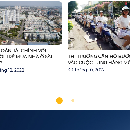
TOÁN TÀI CHÍNH VỚI
THỊ TRƯỜNG CĂN HỘ BƯỚ
I TRẺ MUA NHÀ Ở SÀI
VÀO CUỘC TUNG HÀNG MỚ
?
30 Tháng 10, 2022
áng 12, 2022