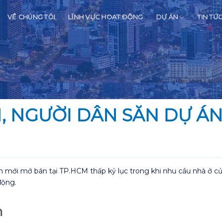
VỀ CHÚNG TÔI
LĨNH VỰC HOẠT ĐỘNG
DỰ ÁN
TIN TỨ
, NGƯỜI DÂN SĂN DỰ ÁN
n mới mở bán tại TP.HCM thấp kỷ lục trong khi nhu cầu nhà ở củ
động.
m