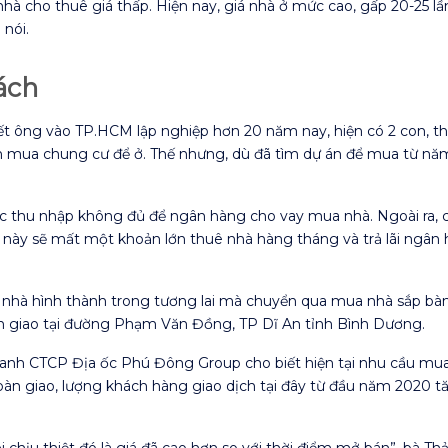
ếu nhà cho thuê giá thấp. Hiện nay, giá nhà ở mức cao, gấp 20-25 
 nói.
ách
 ông vào TP.HCM lập nghiệp hơn 20 năm nay, hiện có 2 con, th
ốn mua chung cư để ở. Thế nhưng, dù đã tìm dự án để mua từ n
ức thu nhập không đủ để ngân hàng cho vay mua nhà. Ngoài ra, c
an này sẽ mất một khoản lớn thuê nhà hàng tháng và trả lãi ngân
nhà hình thành trong tương lai mà chuyển qua mua nhà sắp bàn 
giao tại đường Phạm Văn Đồng, TP Dĩ An tỉnh Bình Dương.
nh CTCP Địa ốc Phú Đông Group cho biết hiện tại nhu cầu mua 
bàn giao, lượng khách hàng giao dịch tại đây từ đầu năm 2020 tă
chịu thiệt đó là giá đã cao hơn so với thời điểm mở bán”, bà Thả