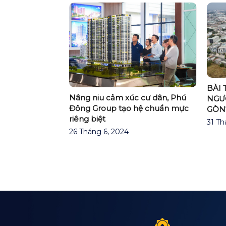
BÀI 
Ó THỂ ĐẨY GIÁ
Nâng niu cảm xúc cư dân, Phú
NGƯỜ
Đông Group tạo hệ chuẩn mực
GÒN
riêng biệt
31 Th
26 Tháng 6, 2024