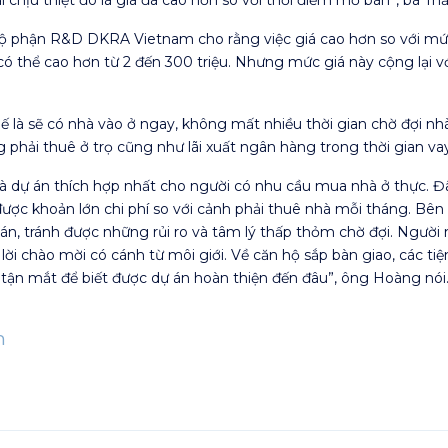
hận R&D DKRA Vietnam cho rằng việc giá cao hơn so với mức g
 thể cao hơn từ 2 đến 300 triệu. Nhưng mức giá này cộng lại với
hế là sẽ có nhà vào ở ngay, không mất nhiều thời gian chờ đợi n
g phải thuê ở trọ cũng như lãi xuất ngân hàng trong thời gian va
là dự án thích hợp nhất cho người có nhu cầu mua nhà ở thực. Đâ
ược khoản lớn chi phí so với cảnh phải thuê nhà mỗi tháng. Bê
án, tránh được những rủi ro và tâm lý thấp thỏm chờ đợi. Ngườ
ời chào mời có cánh từ môi giới. Về căn hộ sắp bàn giao, các tiện
tận mắt để biết được dự án hoàn thiện đến đâu”, ông Hoàng nói
n