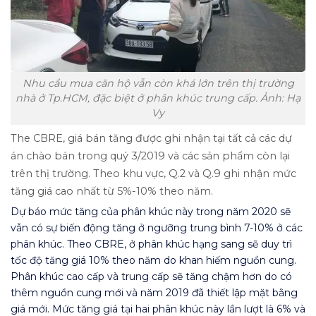
Nhu cầu mua căn hộ vẫn còn khá lớn trên thị trường
nhà ở Tp.HCM, đặc biệt ở phân khúc trung cấp. Ảnh: Hạ
Vy
The CBRE, giá bán tăng được ghi nhận tại tất cả các dự
án chào bán trong quý 3/2019 và các sản phẩm còn lại
trên thị trường. Theo khu vực, Q.2 và Q.9 ghi nhận mức
tăng giá cao nhất từ 5%-10% theo năm.
Dự báo mức tăng của phân khúc này trong năm 2020 sẽ
vẫn có sự biến động tăng ở ngưỡng trung bình 7-10% ở các
phân khúc. Theo CBRE, ở phân khúc hạng sang sẽ duy trì
tốc độ tăng giá 10% theo năm do khan hiếm nguồn cung.
Phân khúc cao cấp và trung cấp sẽ tăng chậm hơn do có
thêm nguồn cung mới và năm 2019 đã thiết lập mặt bằng
giá mới. Mức tăng giá tại hai phân khúc này lần lượt là 6% và