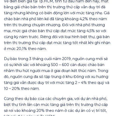
Về diễn biến giá tại Tp.HCM, tính từ đầu năm đến nay, mặt
bằng giá chào bán trên thị trường thứ cấp vẫn duy trì đà
tăng nhưng không có biến động lớn với mức tăng nhẹ. Giá
chào bán nhà phố liên kế đã tăng khoảng 4,2% theo năm
trên thị trường chuyển nhượng. Đối với nhà phố thương
mại, mức giá chào bán thứ cấp đạt mức tăng 4,5% so với
cùng kỳ năm trước. Riêng đối với loại hình biệt thự, giá bán
trên thị trường thứ cấp đạt mức tăng tốt nhất khi ghi nhận
ở mức 20,1% theo năm.
Dự báo trong 3 tháng cuối năm 2019, nguồn cung mới sẽ
có sự khởi sắc với khoảng 500 – 600 căn được chào bán
nhằm thu hút người mua ở giai đoạn kết thúc năm. Trong
đó, nguồn cung đa số tập trung ở khu Đông với xu hướng
tăng giá vẫn được duy trì với mức tăng 2 – 4% theo quý và
10 – 20% theo năm.
Cũng theo dự báo của các chuyên gia, với dự án nhà phố,
biệt thự tỉnh lân cận mức tăng giá trên thị trường thứ cấp
sẽ rơi vào khoảng 20% theo năm ở các dự án có vị trí tốt,