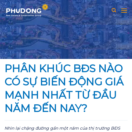
Skip
to
content
PHÂN KHÚC BĐS NÀO
CÓ SỰ BIẾN ĐỘNG GIÁ
MẠNH NHẤT TỪ ĐẦU
NĂM ĐẾN NAY?
Nhìn lại chặng đường gần một năm của thị trường BĐS