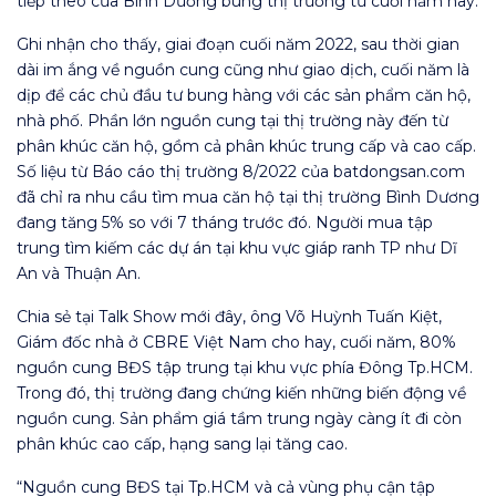
tiếp theo của Bình Dương bung thị trường từ cuối năm nay.
Ghi nhận cho thấy, giai đoạn cuối năm 2022, sau thời gian
dài im ắng về nguồn cung cũng như giao dịch, cuối năm là
dịp để các chủ đầu tư bung hàng với các sản phẩm căn hộ,
nhà phố. Phần lớn nguồn cung tại thị trường này đến từ
phân khúc căn hộ, gồm cả phân khúc trung cấp và cao cấp.
Số liệu từ Báo cáo thị trường 8/2022 của batdongsan.com
đã chỉ ra nhu cầu tìm mua căn hộ tại thị trường Bình Dương
đang tăng 5% so với 7 tháng trước đó. Người mua tập
trung tìm kiếm các dự án tại khu vực giáp ranh TP như Dĩ
An và Thuận An.
Chia sẻ tại Talk Show mới đây, ông Võ Huỳnh Tuấn Kiệt,
Giám đốc nhà ở CBRE Việt Nam cho hay, cuối năm, 80%
nguồn cung BĐS tập trung tại khu vực phía Đông Tp.HCM.
Trong đó, thị trường đang chứng kiến những biến động về
nguồn cung. Sản phẩm giá tầm trung ngày càng ít đi còn
phân khúc cao cấp, hạng sang lại tăng cao.
“Nguồn cung BĐS tại Tp.HCM và cả vùng phụ cận tập