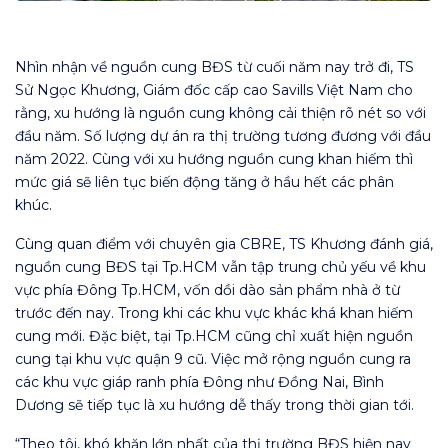
Nhìn nhận về nguồn cung BĐS từ cuối năm nay trở đi, TS
Sử Ngọc Khương, Giám đốc cấp cao Savills Việt Nam cho
rằng, xu hướng là nguồn cung không cải thiện rõ nét so với
đầu năm. Số lượng dự án ra thị trường tương đương với đầu
năm 2022. Cùng với xu hướng nguồn cung khan hiếm thì
mức giá sẽ liên tục biến động tăng ở hầu hết các phân
khúc.
Cùng quan điểm với chuyên gia CBRE, TS Khương đánh giá,
nguồn cung BĐS tại Tp.HCM vẫn tập trung chủ yếu về khu
vực phía Đông Tp.HCM, vốn dồi dào sản phẩm nhà ở từ
trước đến nay. Trong khi các khu vực khác khá khan hiếm
cung mới. Đặc biệt, tại Tp.HCM cũng chỉ xuất hiện nguồn
cung tại khu vực quận 9 cũ. Việc mở rộng nguồn cung ra
các khu vực giáp ranh phía Đông như Đồng Nai, Bình
Dương sẽ tiếp tục là xu hướng dễ thấy trong thời gian tới.
“Theo tôi, khó khăn lớn nhất của thị trường BĐS hiện nay