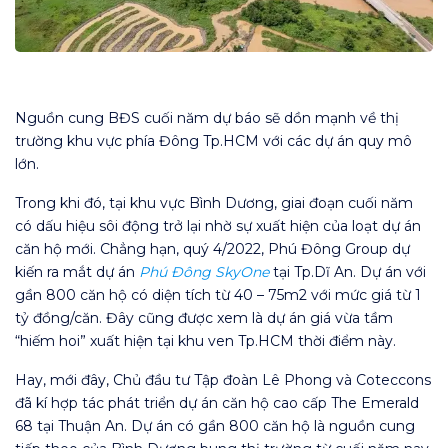
Nguồn cung BĐS cuối năm dự báo sẽ dồn mạnh về thị
trường khu vực phía Đông Tp.HCM với các dự án quy mô
lớn.
Trong khi đó, tại khu vực Bình Dương, giai đoạn cuối năm
có dấu hiệu sôi động trở lại nhờ sự xuất hiện của loạt dự án
căn hộ mới. Chẳng hạn, quý 4/2022, Phú Đông Group dự
kiến ra mắt dự án
Phú Đông SkyOne
tại Tp.Dĩ An. Dự án với
gần 800 căn hộ có diện tích từ 40 – 75m2 với mức giá từ 1
tỷ đồng/căn. Đây cũng được xem là dự án giá vừa tầm
“hiếm hoi” xuất hiện tại khu ven Tp.HCM thời điểm này.
Hay, mới đây, Chủ đầu tư Tập đoàn Lê Phong và Coteccons
đã kí hợp tác phát triển dự án căn hộ cao cấp The Emerald
68 tại Thuận An. Dự án có gần 800 căn hộ là nguồn cung