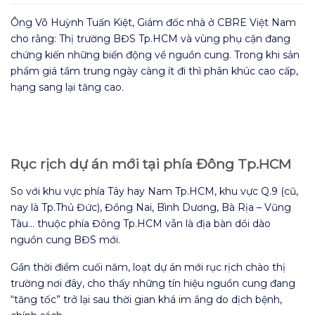
Ông Võ Huỳnh Tuấn Kiệt, Giám đốc nhà ở CBRE Việt Nam
cho rằng: Thị trường BĐS Tp.HCM và vùng phụ cận đang
chứng kiến những biến động về nguồn cung. Trong khi sản
phẩm giá tầm trung ngày càng ít đi thì phân khúc cao cấp,
hạng sang lại tăng cao.
Rục rịch dự án mới tại phía Đông Tp.HCM
So với khu vực phía Tây hay Nam Tp.HCM, khu vực Q.9 (cũ,
nay là Tp.Thủ Đức), Đồng Nai, Bình Dương, Bà Rịa – Vũng
Tàu… thuộc phía Đông Tp.HCM vẫn là địa bàn dồi dào
nguồn cung BĐS mới.
Gần thời điểm cuối năm, loạt dự án mới rục rịch chào thị
trường nơi đây, cho thấy những tín hiệu nguồn cung đang
“tăng tốc” trở lại sau thời gian khá im ắng do dịch bệnh,