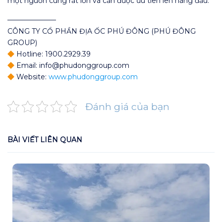
một nguồn cung rất lớn và cần được ưu tiên lên hàng đầu.
———————
CÔNG TY CỔ PHẦN ĐỊA ỐC PHÚ ĐÔNG (PHÚ ĐÔNG
GROUP)
Hotline: 1900.2929.39
Email: info@phudonggroup.com
Website:
www.phudonggroup.com
Đánh giá của bạn
BÀI VIẾT LIÊN QUAN