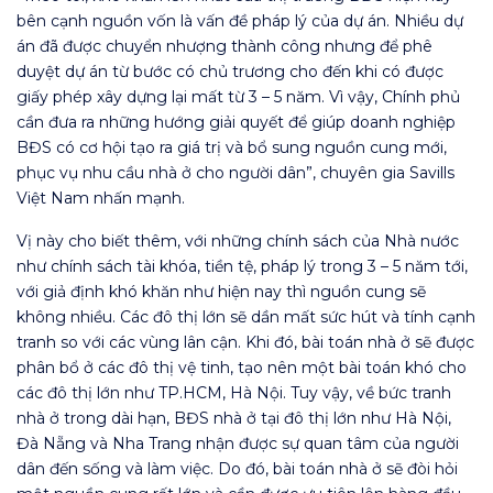
bên cạnh nguồn vốn là vấn đề pháp lý của dự án. Nhiều dự
án đã được chuyển nhượng thành công nhưng để phê
duyệt dự án từ bước có chủ trương cho đến khi có được
giấy phép xây dựng lại mất từ 3 – 5 năm. Vì vậy, Chính phủ
cần đưa ra những hướng giải quyết để giúp doanh nghiệp
BĐS có cơ hội tạo ra giá trị và bổ sung nguồn cung mới,
phục vụ nhu cầu nhà ở cho người dân”, chuyên gia Savills
Việt Nam nhấn mạnh.
Vị này cho biết thêm, với những chính sách của Nhà nước
như chính sách tài khóa, tiền tệ, pháp lý trong 3 – 5 năm tới,
với giả định khó khăn như hiện nay thì nguồn cung sẽ
không nhiều. Các đô thị lớn sẽ dần mất sức hút và tính cạnh
tranh so với các vùng lân cận. Khi đó, bài toán nhà ở sẽ được
phân bổ ở các đô thị vệ tinh, tạo nên một bài toán khó cho
các đô thị lớn như TP.HCM, Hà Nội. Tuy vậy, về bức tranh
nhà ở trong dài hạn, BĐS nhà ở tại đô thị lớn như Hà Nội,
Đà Nẵng và Nha Trang nhận được sự quan tâm của người
dân đến sống và làm việc. Do đó, bài toán nhà ở sẽ đòi hỏi