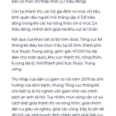
Bắc có mức chi thấp nhất (2,1 triệu đồng).
Còn tại thành thị, các hộ gia đình có mức chi tiêu
bình quân đầu người mỗi tháng xấp xỉ 3,8 triệu
đồng trong khi các hộ nông thôn chỉ ở mức 2,4
triệu đồng, chênh lệch giữa hai khu vực là 1,6 lần.
Kết quả của khảo sát sơ bộ trên được Tổng cục kê
thống kê điều tra chọn mẫu tại 63 tỉnh, thành phố
trực thuộc Trung ương, gồm gần 47.000 hộ đại
diện cho toàn quốc, khu vực thành thị, nông thôn,
6 vùng địa lý, tỉnh/thành phố trực thuộc Trung
ương.
Thu nhập của dân cư giảm so với năm 2019 do ảnh
hưởng của dịch bệnh, nhưng Tổng cục thống kê
cho biết tỷ lệ hộ nghèo vẫn giảm nhờ các chính
sách an sinh xã hội. Tuy nhiên, mức sống vẫn có sự
cách biệt giữa thành thị và nông thôn, giữa nhóm
dân cư giàu và nghèo, giữa các vùng. Đây là vấn đề
đòi hỏi các nhà hoạch định chính sách phải tiếp tục