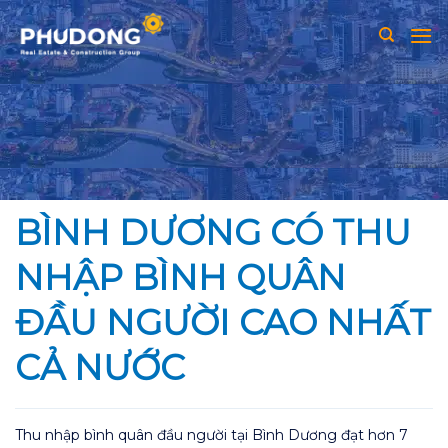
Skip
to
content
BÌNH DƯƠNG CÓ THU
NHẬP BÌNH QUÂN
ĐẦU NGƯỜI CAO NHẤT
CẢ NƯỚC
Thu nhập bình quân đầu người tại Bình Dương đạt hơn 7