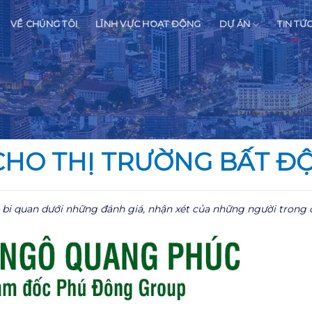
VỀ CHÚNG TÔI
LĨNH VỰC HOẠT ĐỘNG
DỰ ÁN
TIN TỨ
HO THỊ TRƯỜNG BẤT ĐỘ
bi quan dưới những đánh giá, nhận xét của những người trong 