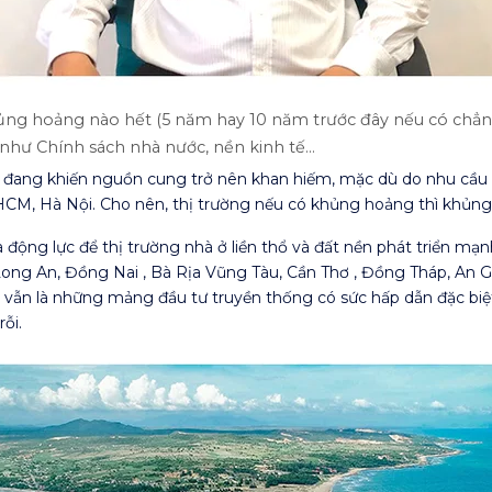
ng hoảng nào hết (5 năm hay 10 năm trước đây nếu có chẳng
ại như Chính sách nhà nước, nền kinh tế…
đang khiến nguồn cung trở nên khan hiếm, mặc dù do nhu cầu đầ
HCM, Hà Nội. Cho nên, thị trường nếu có khủng hoảng thì khủn
ộng lực để thị trường nhà ở liền thổ và đất nền phát triển mạnh
ong An, Đồng Nai , Bà Rịa Vũng Tàu, Cần Thơ , Đồng Tháp, An G
n vẫn là những mảng đầu tư truyền thống có sức hấp dẫn đặc biệ
ỗi.