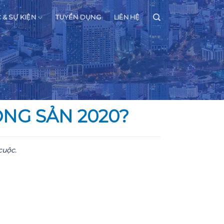
C & SỰ KIỆN
TUYỂN DỤNG
LIÊN HỆ
NG SẢN 2020?
cuộc.