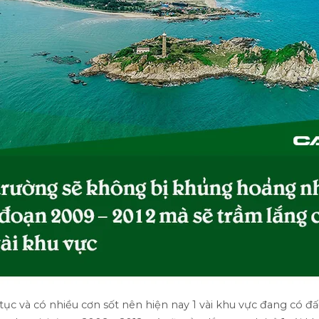
c và có nhiều cơn sốt nên hiện nay 1 vài khu vực đang có đấu