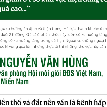
c xu hướng ổn định và thận trọng. Mãi lực thanh khoản ở mứ
 dưới 2 tỉ đồng. Giá cả ở phân khúc này luôn có xu hướng tă
à cũng có xu hướng tăng trong dài hạn. Ngoài ra, không ngoại t
c kì vọng quá lớn nhưng thực tế thì những khu vực này cần thờ