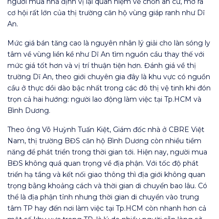
người mua nhà định vị lại quan niệm về chốn an cư, mở ra
cơ hội rất lớn của thị trường căn hộ vùng giáp ranh như Dĩ
An.
Mức giá bán tăng cao là nguyên nhân lý giải cho làn sóng ly
tâm về vùng liền kề như Dĩ An tìm nguồn cầu thay thế với
mức giá tốt hơn và vị trí thuận tiện hơn. Đánh giá về thị
trường Dĩ An, theo giới chuyên gia đây là khu vực có nguồn
cầu ở thực dồi dào bậc nhất trong các đô thị vệ tinh khi đón
trọn cả hai hướng: người lao động làm việc tại Tp.HCM và
Bình Dương.
Theo ông Võ Huỳnh Tuấn Kiệt, Giám đốc nhà ở CBRE Việt
Nam, thị trường BĐS căn hộ Bình Dương còn nhiều tiềm
năng để phát triển trong thời gian tới. Hiện nay, người mua
BĐS không quá quan trọng về địa phận. Với tốc độ phát
triển hạ tầng và kết nối giao thông thì địa giới không quan
trọng bằng khoảng cách và thời gian di chuyển bao lâu. Có
thể là địa phận tỉnh nhưng thời gian di chuyển vào trung
tâm TP hay đến nơi làm việc tại Tp.HCM còn nhanh hơn cả