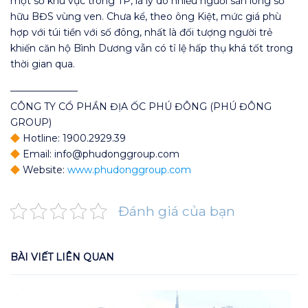
một số khu vực trong TP, là lý do nhiều người sẵn lòng sở
hữu BĐS vùng ven. Chưa kể, theo ông Kiệt, mức giá phù
hợp với túi tiền với số đông, nhất là đối tượng người trẻ
khiến căn hộ Bình Dương vẫn có tỉ lệ hấp thụ khá tốt trong
thời gian qua.
———————
CÔNG TY CỔ PHẦN ĐỊA ỐC PHÚ ĐÔNG (PHÚ ĐÔNG
GROUP)
Hotline: 1900.2929.39
Email: info@phudonggroup.com
Website:
www.phudonggroup.com
Đánh giá của bạn
BÀI VIẾT LIÊN QUAN