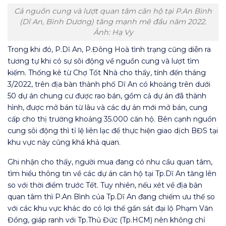
Cả nguồn cung và lượt quan tâm căn hộ tại P.An Bình
(Dĩ An, Bình Dương) tăng mạnh mẽ đầu năm 2022.
Ảnh: Hạ Vy
Trong khi đó, P.Dĩ An, P.Đông Hoà tình trạng cũng diễn ra
tương tự khi có sự sôi động về nguồn cung và lượt tìm
kiếm. Thống kê từ Chợ Tốt Nhà cho thấy, tính đến tháng
3/2022, trên địa bàn thành phố Dĩ An có khoảng trên dưới
50 dự án chung cư được rao bán, gồm cả dự án đã thành
hình, được mở bán từ lâu và các dự án mới mở bán, cung
cấp cho thị trường khoảng 35.000 căn hộ. Bên cạnh nguồn
cung sôi động thì tỉ lệ liên lạc để thực hiện giao dịch BĐS tại
khu vực này cũng khá khả quan.
Ghi nhận cho thấy, người mua đang có nhu cầu quan tâm,
tìm hiểu thông tin về các dự án căn hộ tại Tp.Dĩ An tăng lên
so với thời điểm trước Tết. Tuy nhiên, nếu xét về địa bàn
quan tâm thì P.An Bình của Tp.Dĩ An đang chiếm ưu thế so
với các khu vực khác do có lợi thế gần sát đại lộ Phạm Văn
Đồng, giáp ranh với Tp.Thủ Đức (Tp.HCM) nên không chỉ