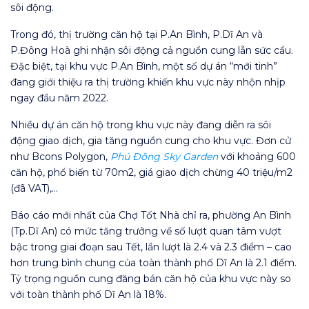
sôi động.
Trong đó, thị trường căn hộ tại P.An Bình, P.Dĩ An và
P.Đông Hoà ghi nhận sôi động cả nguồn cung lẫn sức cầu.
Đặc biệt, tại khu vực P.An Bình, một số dự án “mới tinh”
đang giới thiệu ra thị trường khiến khu vực này nhộn nhịp
ngay đầu năm 2022.
Nhiều dự án căn hộ trong khu vực này đang diễn ra sôi
động giao dịch, gia tăng nguồn cung cho khu vực. Đơn cử
như Bcons Polygon,
Phú Đông Sky Garden
với khoảng 600
căn hộ, phổ biến từ 70m2, giá giao dịch chừng 40 triệu/m2
(đã VAT),…
Báo cáo mới nhất của Chợ Tốt Nhà chỉ ra, phường An Bình
(Tp.Dĩ An) có mức tăng trưởng về số lượt quan tâm vượt
bậc trong giai đoạn sau Tết, lần lượt là 2.4 và 2.3 điểm – cao
hơn trung bình chung của toàn thành phố Dĩ An là 2.1 điểm.
Tỷ trọng nguồn cung đăng bán căn hộ của khu vực này so
với toàn thành phố Dĩ An là 18%.