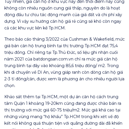
Tuy nhiên, giá căn hộ ở khu vực này đến thời điểm này cũng
không còn nhiều nguồn cung giá thấp, nguyên do là hoạt
động đầu tư chịu tác động mạnh của giá đất và chi phí xây
dựng. Vì vậy xu hướng căn hộ giá rẻ cũng sẽ khó còn ngay
cả các khu vực liền kề Tp.HCM.
Theo báo cáo tháng 3/2022 của Cushman & Wakefield, mức
giá bán căn hộ trung bình tại thị trường Tp.HCM đạt 75,4
triệu đồng. Chỉ riêng tại Tp.Thủ Đức, số liệu ghi nhận cuối
năm 2021 của batdongsan.com.vn chỉ ra mức giá căn hộ
trung bình tại đây vào khoảng 85,6 triệu đồng/ m2. Trong
khi di chuyển về Dĩ An, vùng giáp ranh còn dòng căn hộ giá
2-3 tỉ đồng/căn, được xem là phương án cho nhiều người lựa
chọn.
Khảo sát thêm tại Tp.HCM, một dự án căn hộ cách trung
tâm Quận 1 khoảng 19-20km cũng đang được chào bán ra
thị trường với mức giá 60-75 triệu/m2. Mức giá khá cao tại
những vùng mang “hộ khẩu” Tp.HCM trong khi xét về độ
kết nối không quá thuận tiện với quãng đường dài đã khiến