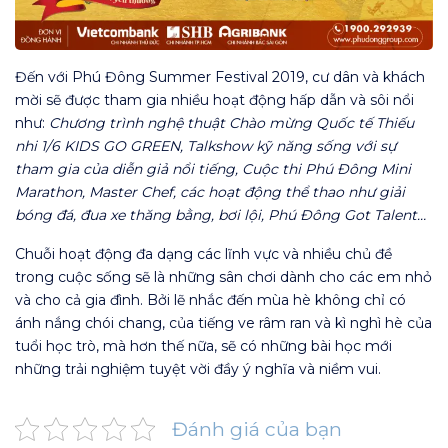
Đến với Phú Đông Summer Festival 2019, cư dân và khách
mời sẽ được tham gia nhiều hoạt động hấp dẫn và sôi nổi
như:
Chương trình nghệ thuật Chào mừng Quốc tế Thiếu
nhi 1/6 KIDS GO GREEN, Talkshow kỹ năng sống với sự
tham gia của diễn giả nổi tiếng, Cuộc thi Phú Đông Mini
Marathon, Master Chef, các hoạt động thể thao như giải
bóng đá, đua xe thăng bằng, bơi lội, Phú Đông Got Talent…
Chuỗi hoạt động đa dạng các lĩnh vực và nhiều chủ đề
trong cuộc sống sẽ là những sân chơi dành cho các em nhỏ
và cho cả gia đình. Bởi lẽ nhắc đến mùa hè không chỉ có
ánh nắng chói chang, của tiếng ve râm ran và kì nghì hè của
tuổi học trò, mà hơn thế nữa, sẽ có những bài học mới
những trải nghiệm tuyệt vời đầy ý nghĩa và niềm vui.
Đánh giá của bạn