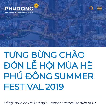
Skip
to
content
TƯNG BỪNG CHÀO
ĐÓN LỄ HỘI MÙA HÈ
PHÚ ĐÔNG SUMMER
FESTIVAL 2019
Lễ hội mùa hè Phú Đông Summer Festival sẽ diễn ra từ