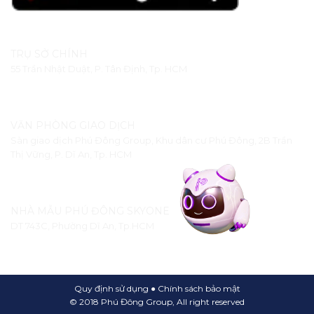
TRỤ SỞ CHÍNH
55 Trần Nhật Duật, P. Tân Định, Tp. HCM
VĂN PHÒNG GIAO DỊCH
Sàn giao dịch Phú Đông Group, Khu dân cư Phú Đông, 2B Trần
Thị Vững, P. Dĩ An, Tp. HCM
NHÀ MẪU PHÚ ĐÔNG SKYONE
DT 743C, Phường Dĩ An, Tp.HCM
Quy định sử dụng
●
Chính sách bảo mật
© 2018 Phú Đông Group, All right reserved