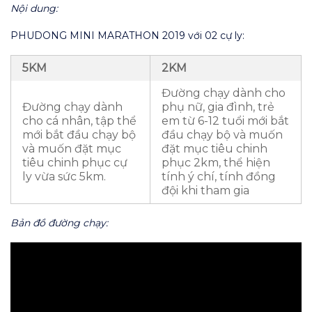
Nội dung:
PHUDONG MINI MARATHON 2019 với 02 cự ly:
5KM
2KM
Đường chạy dành cho
Đường chạy dành
phụ nữ, gia đình, trẻ
cho cá nhân, tập thể
em từ 6-12 tuổi mới bắt
mới bắt đầu chạy bộ
đầu chạy bộ và muốn
và muốn đặt mục
đặt mục tiêu chinh
tiêu chinh phục cự
phục 2km, thể hiện
ly vừa sức 5km.
tính ý chí, tính đồng
đội khi tham gia
Bản đồ đường chạy: