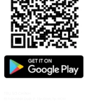
TRỤ SỞ CHÍNH
55 Trần Nhật Duật, P. Tân Định, Tp. HCM