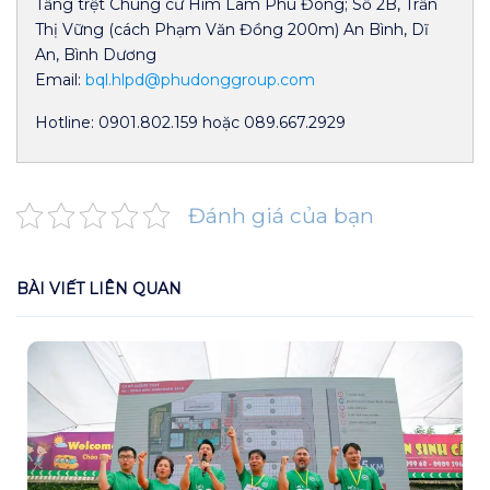
Tầng trệt Chung cư Him Lam Phú Đông; Số 2B, Trần
Thị Vững (cách Phạm Văn Đồng 200m) An Bình, Dĩ
An, Bình Dương
Email:
bql.hlpd@phudonggroup.com
Hotline: 0901.802.159 hoặc 089.667.2929
Đánh giá của bạn
BÀI VIẾT LIÊN QUAN