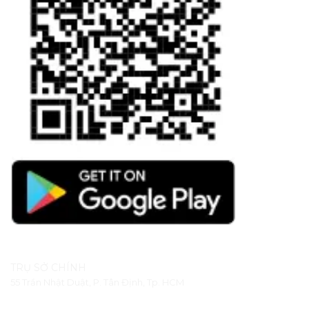
TRỤ SỞ CHÍNH
55 Trần Nhật Duật, P. Tân Định, Tp. HCM