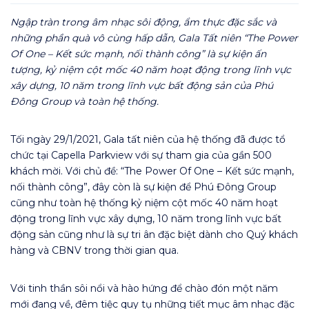
Ngập tràn trong âm nhạc sôi động, ẩm thực đặc sắc và
những phần quà vô cùng hấp dẫn, Gala Tất niên “The Power
Of One – Kết sức mạnh, nối thành công” là sự kiện ấn
tượng, kỷ niệm cột mốc 40 năm hoạt động trong lĩnh vực
xây dựng, 10 năm trong lĩnh vực bất động sản của Phú
Đông Group và toàn hệ thống.
Tối ngày 29/1/2021, Gala tất niên của hệ thống đã được tổ
chức tại Capella Parkview với sự tham gia của gần 500
khách mời. Với chủ đề: “The Power Of One – Kết sức mạnh,
nối thành công”, đây còn là sự kiện để Phú Đông Group
cũng như toàn hệ thống kỷ niệm cột mốc 40 năm hoạt
động trong lĩnh vực xây dựng, 10 năm trong lĩnh vực bất
động sản cũng như là sự tri ân đặc biệt dành cho Quý khách
hàng và CBNV trong thời gian qua.
Với tinh thần sôi nổi và hào hứng để chào đón một năm
mới đang về, đêm tiệc quy tụ những tiết mục âm nhạc đặc