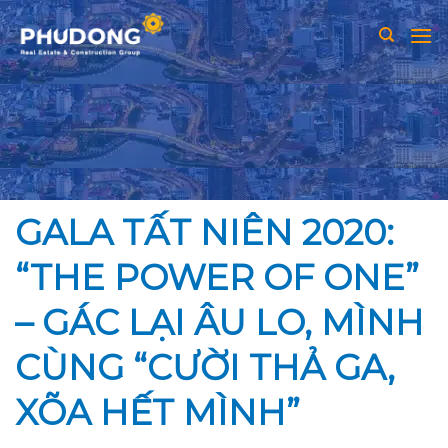
Skip
to
content
GALA TẤT NIÊN 2020:
“THE POWER OF ONE”
– GÁC LẠI ÂU LO, MÌNH
CÙNG “CƯỜI THẢ GA,
XÕA HẾT MÌNH”