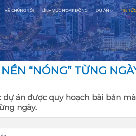
VỀ CHÚNG TÔI
LĨNH VỰC HOẠT ĐỘNG
DỰ ÁN
TIN TỨ
 NỀN “NÓNG” TỪNG NGÀ
ác dự án được quy hoạch bài bản 
ừng ngày.
Hòa