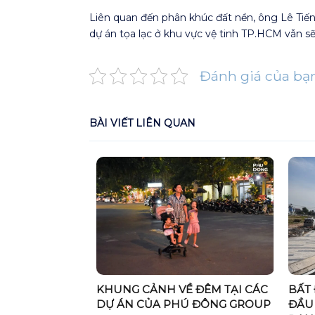
Liên quan đến phân khúc đất nền, ông Lê Tiến 
dự án tọa lạc ở khu vực vệ tinh TP.HCM vẫn sẽ
Đánh giá của bạ
BÀI VIẾT LIÊN QUAN
G NHÂN, THỦ
ANH NGHIỆP
BẤT
KHUNG CẢNH VỀ ĐÊM TẠI CÁC
ĐẦU 
DỰ ÁN CỦA PHÚ ĐÔNG GROUP