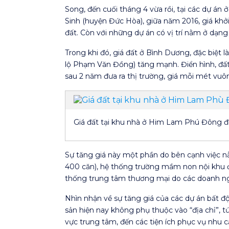
Song, đến cuối tháng 4 vừa rồi, tại các dự á
Sinh (huyện Đức Hòa), giữa năm 2016, giá khởi
đất. Còn với những dự án có vị trí nằm ở dạn
Trong khi đó, giá đất ở Bình Dương, đặc biệt 
lộ Phạm Văn Đồng) tăng mạnh. Điển hình, đấ
sau 2 năm đưa ra thị trường, giá mỗi mét vuôn
Giá đất tại khu nhà ở Him Lam Phú Đông đ
Sự tăng giá này một phần do bên cạnh việc 
400 căn), hệ thống trường mầm non nội khu đã 
thống trung tâm thương mại do các doanh ngh
Nhìn nhận về sự tăng giá của các dự án bất 
sản hiện nay không phụ thuộc vào “địa chỉ”, 
vực trung tâm, đến các tiện ích phục vụ nhu c