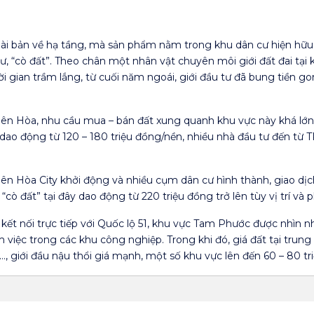
 bài bản về hạ tầng, mà sản phẩm nằm trong khu dân cư hiện hữ
, “cò đất”. Theo chân một nhân vật chuyên môi giới đất đai tại
ời gian trầm lắng, từ cuối năm ngoái, giới đầu tư đã bung tiền go
iên Hòa, nhu cầu mua – bán đất xung quanh khu vực này khá lớn.
ao động từ 120 – 180 triệu đồng/nền, nhiều nhà đầu tư đến từ TP.
ên Hòa City khởi động và nhiều cụm dân cư hình thành, giao dịc
cò đất” tại đây dao động từ 220 triệu đồng trở lên tùy vị trí và p
kết nối trực tiếp với Quốc lộ 51, khu vực Tam Phước được nhìn n
việc trong các khu công nghiệp. Trong khi đó, giá đất tại trun
 giới đầu nậu thổi giá mạnh, một số khu vực lên đến 60 – 80 tr