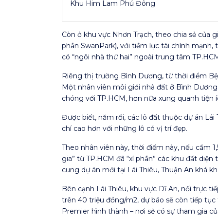
Khu Him Lam Phú Đông
Còn ở khu vực Nhơn Trạch, theo chia sẻ của gi
phần SwanPark), với tiềm lực tài chính mạnh, t
có “ngôi nhà thứ hai” ngoài trung tâm TP.HC
Riêng thị trường Bình Dương, từ thời điểm Bện
Một nhân viên môi giới nhà đất ở Bình Dương c
chóng với TP.HCM, hơn nữa xung quanh tiện íc
Được biết, năm rồi, các lô đất thuộc dự án L
chí cao hơn với những lô có vị trí đẹp.
Theo nhân viên này, thời điểm này, nếu cầm 1,
gia” từ TP.HCM đã “xí phần” các khu đất diện 
cung dự án mới tại Lái Thiêu, Thuận An khá k
Bên cạnh Lái Thiêu, khu vực Dĩ An, nối trực t
trên 40 triệu đồng/m2, dự báo sẽ còn tiếp t
Premier hình thành – nơi sẽ có sự tham gia củ