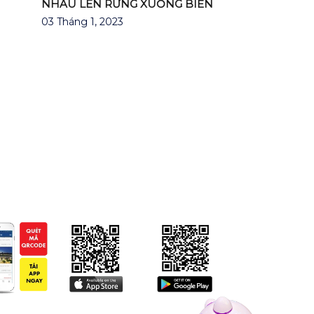
NHAU LÊN RỪNG XUỐNG BIỂN
03 Tháng 1, 2023
P PHÚ ĐÔNG CITIZEN