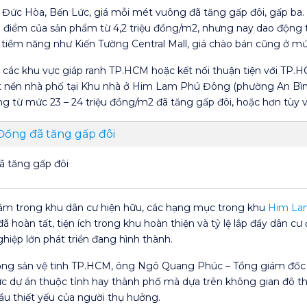
n ở Đức Hòa, Bến Lức, giá mỗi mét vuông đã tăng gấp đôi, gấp b
 điểm của sản phẩm từ 4,2 triệu đồng/m2, nhưng nay dao động từ 7
g tiềm năng như Kiến Tường Central Mall, giá chào bán cũng ở mứ
là các khu vực giáp ranh TP.HCM hoặc kết nối thuận tiện với TP.HC
t nền nhà phố tại Khu nhà ở Him Lam Phú Đông (phường An Bình
g từ mức 23 – 24 triệu đồng/m2 đã tăng gấp đôi, hoặc hơn tùy vào
ã tăng gấp đôi
nằm trong khu dân cư hiện hữu, các hạng mục trong khu
Him La
hoàn tất, tiện ích trong khu hoàn thiện và tỷ lệ lắp đầy dân cư
iệp lớn phát triển đang hình thành.
động sản vệ tinh TP.HCM, ông Ngô Quang Phúc – Tổng giám đốc 
tức dự án thuộc tỉnh hay thành phố mà dựa trên không gian đô th
ầu thiết yếu của người thụ hưởng.