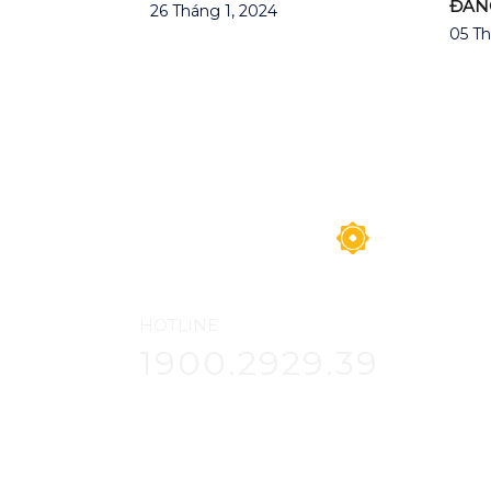
ĐAN
26 Tháng 1, 2024
05 Th
HOTLINE
1900.2929.39