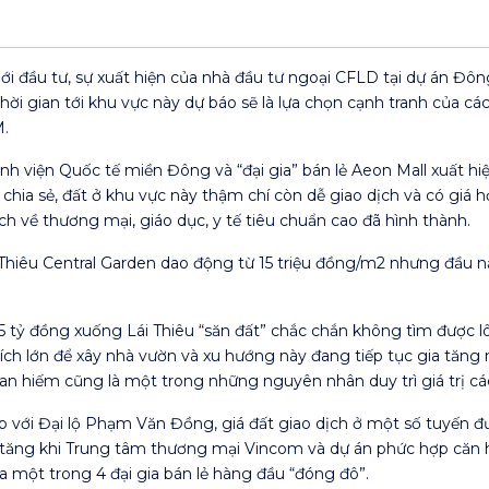
ới đầu tư, sự xuất hiện của nhà đầu tư ngoại CFLD tại dự án Đôn
hời gian tới khu vực này dự báo sẽ là lựa chọn cạnh tranh của cá
M.
h viện Quốc tế miền Đông và “đại gia” bán lẻ Aeon Mall xuất hiệ
hia sẻ, đất ở khu vực này thậm chí còn dễ giao dịch và có giá 
h về thương mại, giáo dục, y tế tiêu chuẩn cao đã hình thành.
ái Thiêu Central Garden dao động từ 15 triệu đồng/m2 nhưng đầu 
5 tỷ đồng xuống Lái Thiêu “săn đất” chắc chắn không tìm được lô
tích lớn để xây nhà vườn và xu hướng này đang tiếp tục gia tăng
han hiếm cũng là một trong những nguyên nhân duy trì giá trị c
iếp với Đại lộ Phạm Văn Đồng, giá đất giao dịch ở một số tuyến 
ục tăng khi Trung tâm thương mại Vincom và dự án phức hợp că
a một trong 4 đại gia bán lẻ hàng đầu “đóng đô”.