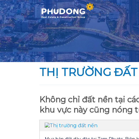
Skip
to
content
THỊ TRƯỜNG ĐẤT
Không chỉ đất nền tại c
khu vực này cũng nóng t
Mua bán đất dày đặc tại Tam Phước, Biên 