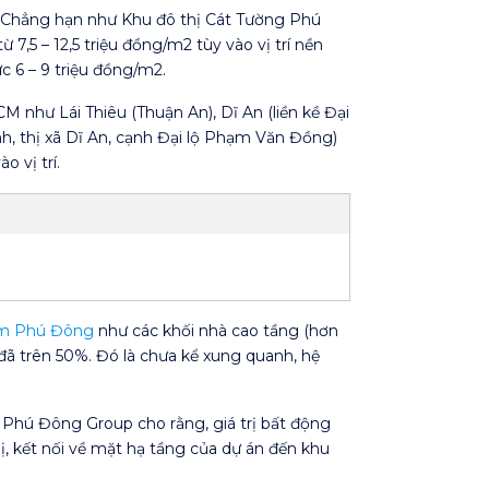
a. Chẳng hạn như Khu đô thị Cát Tường Phú
,5 – 12,5 triệu đồng/m2 tùy vào vị trí nền
c 6 – 9 triệu đồng/m2.
M như Lái Thiêu (Thuận An), Dĩ An (liền kề Đại
, thị xã Dĩ An, cạnh Đại lộ Phạm Văn Đồng)
 vị trí.
m Phú Đông
như các khối nhà cao tầng (hơn
 đã trên 50%. Đó là chưa kể xung quanh, hệ
Phú Đông Group cho rằng, giá trị bất động
ị, kết nối về mặt hạ tầng của dự án đến khu