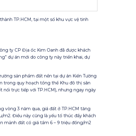
 thành TP.HCM, tại một số khu vực vệ tinh
 Công ty CP Địa ốc Kim Oanh đã được khách
g” dự án mới do công ty này triển khai, dự
trường sản phẩm đất nền tại dự án Kiến Tường
nằm trong quy hoạch tổng thể Khu đô thị sân
t nối trực tiếp với TP.HCM), nhưng ngay ngày
ng vòng 3 năm qua, giá đất ở TP.HCM tăng
iệu/m2. Điều này cũng là yếu tố thúc đẩy khách
ên mảnh đất có giá tầm 6 – 9 triệu đồng/m2