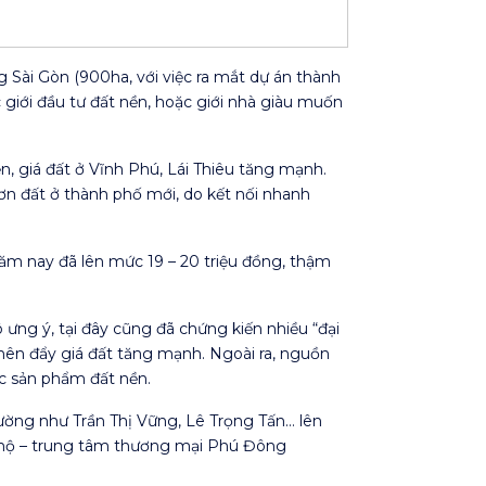
g Sài Gòn (900ha, với việc ra mắt dự án thành
c giới đầu tư đất nền, hoặc giới nhà giàu muốn
n, giá đất ở Vĩnh Phú, Lái Thiêu tăng mạnh.
hơn đất ở thành phố mới, do kết nối nhanh
năm nay đã lên mức 19 – 20 triệu đồng, thậm
 ưng ý, tại đây cũng đã chứng kiến nhiều “đại
 nên đẩy giá đất tăng mạnh. Ngoài ra, nguồn
ác sản phẩm đất nền.
đường như Trần Thị Vững, Lê Trọng Tấn… lên
n hộ – trung tâm thương mại Phú Đông