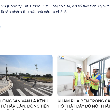
Vũ (Công ty Cát Tường Đức Hòa) chia sẻ, với số tiền tích lũy vừ
 là sản phẩm thu hút nhà đầu tư nhỏ lẻ.
n
 ĐỘNG SẢN VẪN LÀ KÊNH
KHÁM PHÁ BÊN TRONG C
TƯ HẤP DẪN, DÒNG TIỀN
HỘ THẬT ĐẦY ĐỦ NỘI THẤT