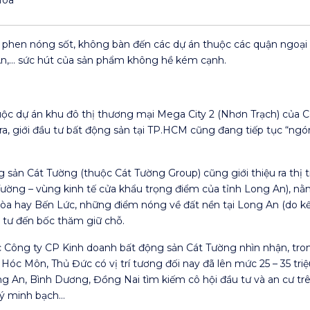
ợc phen nóng sốt, không bàn đến các dự án thuộc các quận ngoại
An,… sức hút của sản phẩm không hề kém cạnh.
huộc dự án khu đô thị thương mại Mega City 2 (Nhơn Trạch) của
a, giới đầu tư bất động sản tại TP.HCM cũng đang tiếp tục “ngón
 sản Cát Tường (thuộc Cát Tường Group) cũng giới thiệu ra thị 
ến Tường – vùng kinh tế cửa khẩu trọng điểm của tỉnh Long An), 
òa hay Bến Lức, những điểm nóng về đất nền tại Long An (do kế
 tư đến bốc thăm giữ chỗ.
 Công ty CP Kinh doanh bất động sản Cát Tường nhìn nhận, tro
, Hóc Môn, Thủ Đức có vị trí tương đối nay đã lên mức 25 – 35 tr
g An, Bình Dương, Đồng Nai tìm kiếm cô hội đầu tư và an cư tr
 lý minh bạch…