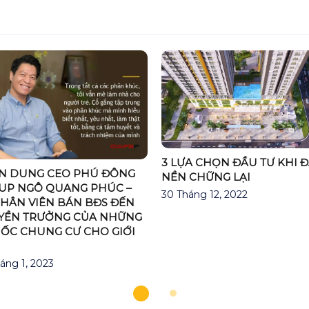
3 LỰA CHỌN ĐẦU TƯ KHI 
N DUNG CEO PHÚ ĐÔNG
NỀN CHỮNG LẠI
UP NGÔ QUANG PHÚC –
30 Tháng 12, 2022
NHÂN VIÊN BÁN BĐS ĐẾN
YỀN TRƯỞNG CỦA NHỮNG
 ỐC CHUNG CƯ CHO GIỚI
áng 1, 2023