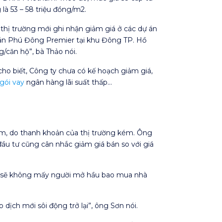
là 53 – 58 triệu đồng/m2.
thị trường mới ghi nhận giảm giá ở các dự án
ự án Phú Đông Premier tại khu Đông TP. Hồ
g/căn hộ”, bà Thảo nói.
o biết, Công ty chưa có kế hoạch giảm giá,
gói vay
ngân hàng lãi suất thấp…
ảm, do thanh khoản của thị trường kém. Ông
đầu tư cũng cân nhắc giảm giá bán so với giá
nên sẽ không mấy người mở hầu bao mua nhà
 dịch mới sôi động trở lại”, ông Sơn nói.