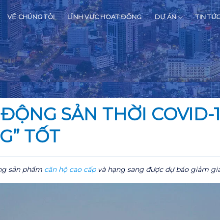
VỀ CHÚNG TÔI
LĨNH VỰC HOẠT ĐỘNG
DỰ ÁN
TIN TỨ
ĐỘNG SẢN THỜI COVID-1
G” TỐT
òng sản phẩm
căn hộ cao cấp
và hạng sang được dự báo giảm gi