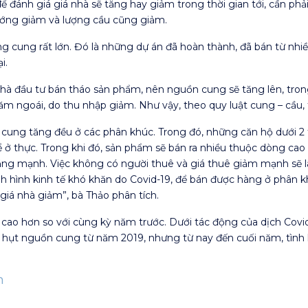
 đánh giá giá nhà sẽ tăng hay giảm trong thời gian tới, cần phả
ướng giảm và lượng cầu cũng giảm.
g cung rất lớn. Đó là những dự án đã hoàn thành, đã bán từ nhi
i.
hà đầu tư bán tháo sản phẩm, nên nguồn cung sẽ tăng lên, tron
m ngoái, do thu nhập giảm. Như vậy, theo quy luật cung – cầu, t
 cung tăng đều ở các phân khúc. Trong đó, những căn hộ dưới 2 t
 thực. Trong khi đó, sản phẩm sẽ bán ra nhiều thuộc dòng cao c
ăng mạnh. Việc không có người thuê và giá thuê giảm mạnh sẽ 
h hình kinh tế khó khăn do Covid-19, để bán được hàng ở phân k
 giá nhà giảm”, bà Thảo phân tích.
cao hơn so với cùng kỳ năm trước. Dưới tác động của dịch Covi
 hụt nguồn cung từ năm 2019, nhưng từ nay đến cuối năm, tình h
n