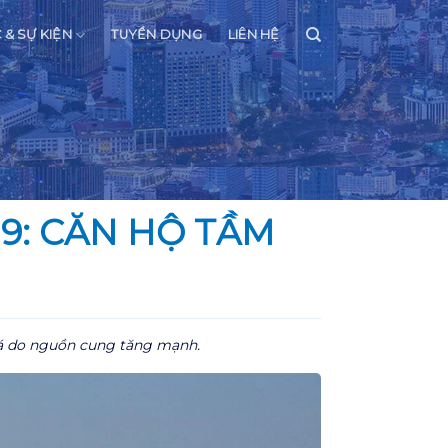
C & SỰ KIỆN
TUYỂN DỤNG
LIÊN HỆ
9: CĂN HỘ TẦM
á do nguồn cung tăng mạnh.