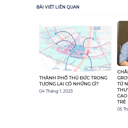
BÀI VIẾT LIÊN QUAN
CHÂ
HƯNG GIÁ
GRO
THÀNH PHỐ THỦ ĐỨC TRONG
TỪ 
TƯƠNG LAI CÓ NHỮNG GÌ?
THU
04 Tháng 1, 2023
CAO
TRẺ
05 Th