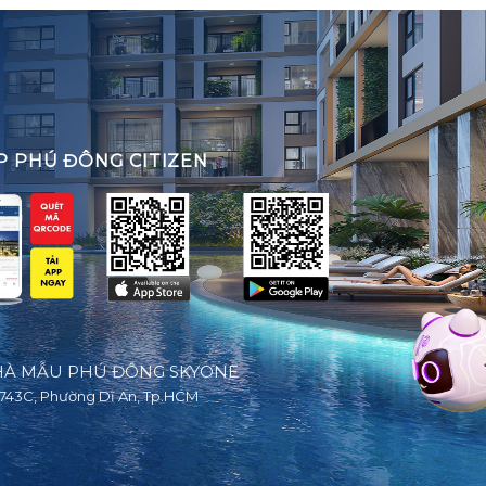
P PHÚ ĐÔNG CITIZEN
À MẪU PHÚ ĐÔNG SKYONE
743C, Phường Dĩ An, Tp.HCM