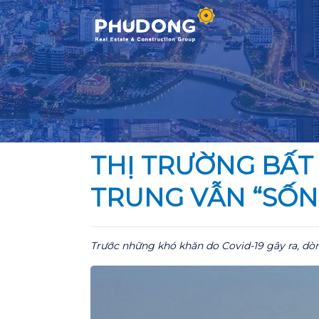
Skip
to
content
THỊ TRƯỜNG BẤT 
TRUNG VẪN “SỐN
Trước những khó khăn do Covid-19 gây ra, d