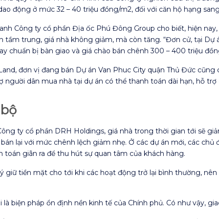
dao động ở mức 32 – 40 triệu đồng/m2, đối với căn hộ hạng sang 
nh Công ty cổ phần Địa ốc Phú Đông Group cho biết, hiện nay, 
án tầm trung, giá nhà không giảm, mà còn tăng. “Đơn cử, tại D
 nay chuẩn bị bàn giao và giá chào bán chênh 300 – 400 triệu đồn
nd, đơn vị đang bán Dự án Van Phuc City quận Thủ Đức cũng ch
ợ người dân mua nhà tại dự án có thể thanh toán dài hạn, hỗ trợ
 bộ
g ty cổ phần DRH Holdings, giá nhà trong thời gian tới sẽ gi
 bán lại với mức chênh lệch giảm nhẹ. Ở các dự án mới, các chủ 
h toán giãn ra để thu hút sự quan tâm của khách hàng.
ý giữ tiền mặt cho tới khi các hoạt động trở lại bình thường, 
i là biện pháp ổn định nền kinh tế của Chính phủ. Có như vậy, giao